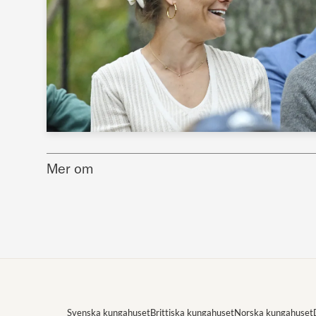
Mer om
Svenska kungahuset
Brittiska kungahuset
Norska kungahuset