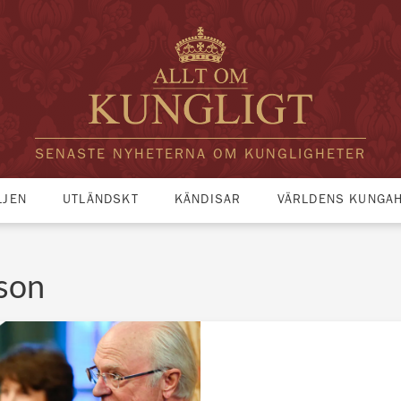
SENASTE NYHETERNA OM KUNGLIGHETER
LJEN
UTLÄNDSKT
KÄNDISAR
VÄRLDENS KUNGA
son