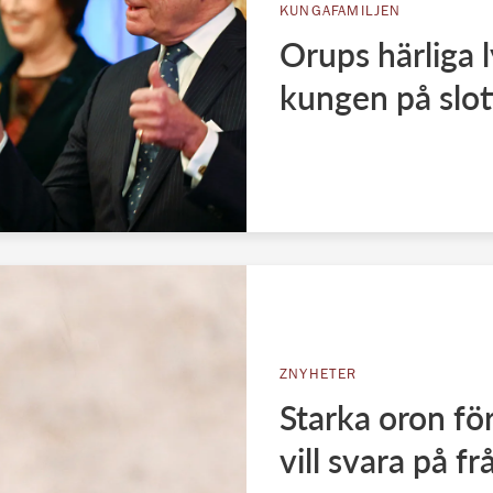
KUNGAFAMILJEN
Orups härliga 
kungen på slot
ZNYHETER
Starka oron fö
vill svara på f