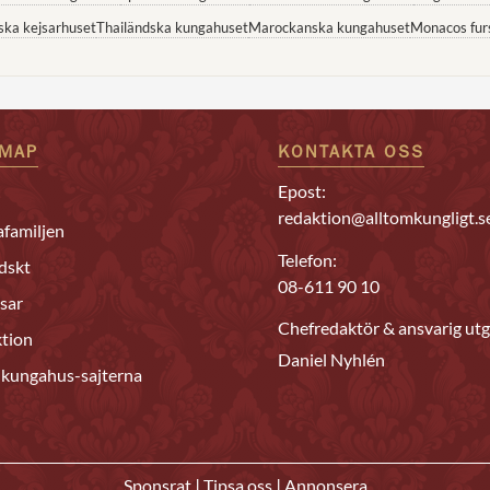
ska kejsarhuset
Thailändska kungahuset
Marockanska kungahuset
Monacos fur
EMAP
KONTAKTA OSS
Epost:
redaktion@alltomkungligt.s
familjen
Telefon:
dskt
08-611 90 10
sar
Chefredaktör & ansvarig utg
tion
Daniel Nyhlén
 kungahus-sajterna
|
|
Sponsrat
Tipsa oss
Annonsera