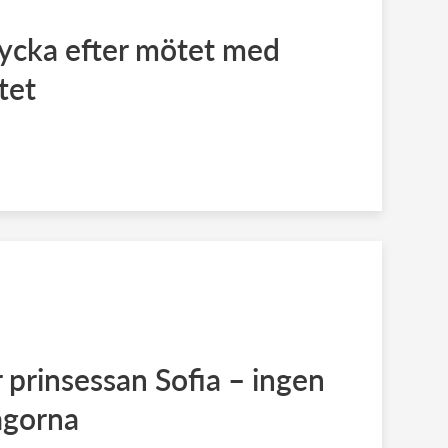
lycka efter mötet med
tet
r prinsessan Sofia – ingen
rågorna