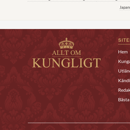
Japan
SIT
Hem
Kunga
Utlän
Kändi
Redak
Bästa