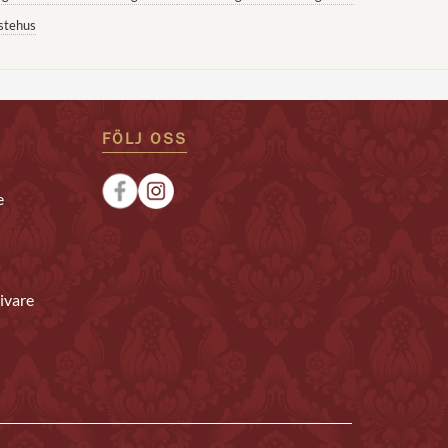
stehus
FÖLJ OSS
e
ivare