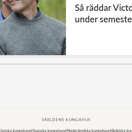
Så räddar Vict
under semeste
VÄRLDENS KUNGAHUS
Danska kungahuset
Spanska kungahuset
Nederländska kungahuset
Belgiska ku