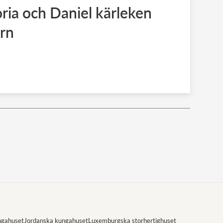
oria och Daniel kärleken
rn
ngahuset
Jordanska kungahuset
Luxemburgska storhertighuset