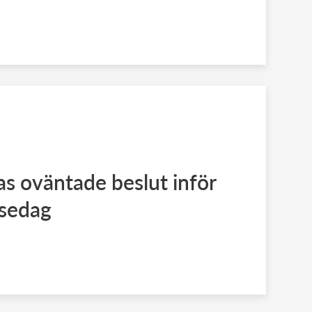
as oväntade beslut inför
lsedag