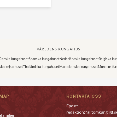
VÄRLDENS KUNGAHUS
Danska kungahuset
Spanska kungahuset
Nederländska kungahuset
Belgiska ku
ska kejsarhuset
Thailändska kungahuset
Marockanska kungahuset
Monacos fur
EMAP
KONTAKTA OSS
Epost:
redaktion@alltomkungligt.s
familjen