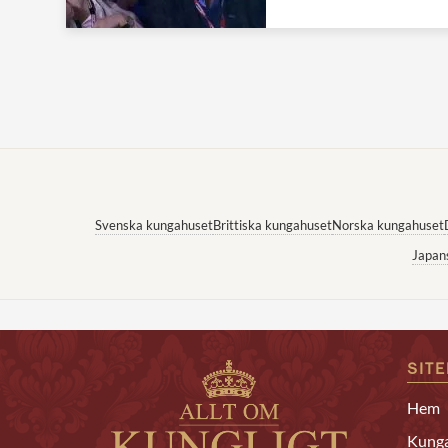
Svenska kungahuset
Brittiska kungahuset
Norska kungahuset
Japan
SIT
Hem
Kunga