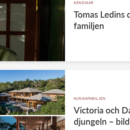
KÄNDISAR
Tomas Ledins dj
familjen
KUNGAFAMILJEN
Victoria och Da
djungeln – bild