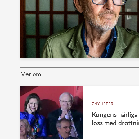
Mer om
ZNYHETER
Kungens härliga 
loss med drottni