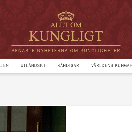
SENASTE NYHETERNA OM KUNGLIGHETER
LJEN
UTLÄNDSKT
KÄNDISAR
VÄRLDENS KUNGA