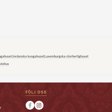
ngahuset
Jordanska kungahuset
Luxemburgska storhertighuset
stehus
FÖLJ OSS
e