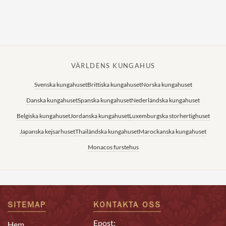
VÄRLDENS KUNGAHUS
Svenska kungahuset
Brittiska kungahuset
Norska kungahuset
Danska kungahuset
Spanska kungahuset
Nederländska kungahuset
Belgiska kungahuset
Jordanska kungahuset
Luxemburgska storhertighuset
Japanska kejsarhuset
Thailändska kungahuset
Marockanska kungahuset
Monacos furstehus
SITEMAP
KONTAKTA OSS
Epost:
Hem