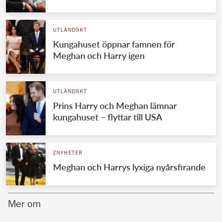
Norska kungahuset
UTLÄNDSKT
Danska kungahuset
Kungahuset öppnar famnen för
Spanska kungahuset
Meghan och Harry igen
Nederländska kungahuset
Belgiska kungahuset
UTLÄNDSKT
Jordanska kungahuset
Prins Harry och Meghan lämnar
kungahuset – flyttar till USA
Luxemburgska storhertighuset
Japanska kejsarhuset
ZNYHETER
Thailändska kungahuset
Meghan och Harrys lyxiga nyårsfirande
Marockanska kungahuset
Monacos furstehus
Mer om