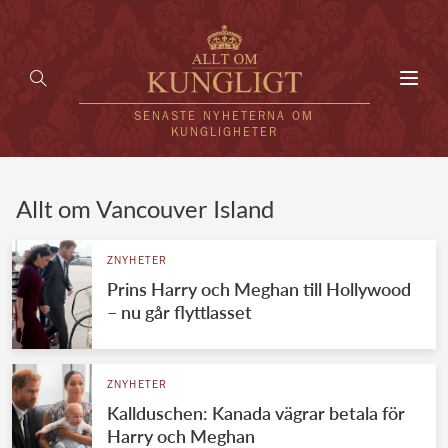
Toggl
navig
SENASTE NYHETERNA OM
KUNGLIGHETER
HEM
Allt om Vancouver Island
KUNGAFAMILJEN
ZNYHETER
Prins Harry och Meghan till Hollywood
UTLÄNDSKT
– nu går flyttlasset
KÄNDISAR
VÄRLDENS KUNGAHUS
ZNYHETER
Kallduschen: Kanada vägrar betala för
Svenska kungahuset
REDAKTION
Harry och Meghan
Brittiska kungahuset