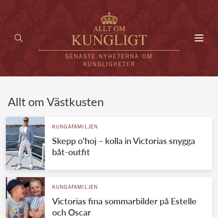
Toggl
navig
SENASTE NYHETERNA OM
KUNGLIGHETER
HEM
Allt om Västkusten
KUNGAFAMILJEN
KUNGAFAMILJEN
Skepp o'hoj – kolla in Victorias snygga
UTLÄNDSKT
båt-outfit
KÄNDISAR
VÄRLDENS KUNGAHUS
KUNGAFAMILJEN
Victorias fina sommarbilder på Estelle
Svenska kungahuset
REDAKTION
och Oscar
Brittiska kungahuset