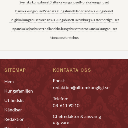
Svenska kungahuset
Brittiska kungahuset
Norska kungahuset
Danska kungahuset
Spanska kungahuset
Nederländska kungahuset
Belgiska kungahuset
Jordanska kungahuset
Luxemburgska storhertighuset
Japanska kejsarhuset
Thailändska kungahuset
Marockanska kungahuset
Monacos furstehus
SITEMAP
KONTAKTA OSS
Epost:
Hem
redaktion@alltomkungligt.se
Kungafamiljen
Telefon:
Utländskt
08-611 90 10
Kändisar
Chefredaktör & ansvarig
Redaktion
utgivare