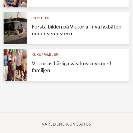
Norska kungahuset
ZNYHETER
Danska kungahuset
Första bilden på Victoria i nya lyxbåten
Spanska kungahuset
under semestern
Nederländska kungahuset
Belgiska kungahuset
KUNGAFAMILJEN
Jordanska kungahuset
Victorias härliga västkustmys med
familjen
Luxemburgska storhertighuset
Japanska kejsarhuset
Thailändska kungahuset
Marockanska kungahuset
Monacos furstehus
VÄRLDENS KUNGAHUS