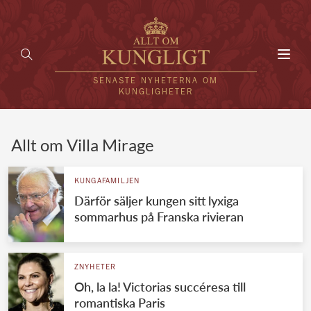
Toggl
navig
SENASTE NYHETERNA OM
KUNGLIGHETER
HEM
Allt om Villa Mirage
KUNGAFAMILJEN
KUNGAFAMILJEN
Därför säljer kungen sitt lyxiga
UTLÄNDSKT
sommarhus på Franska rivieran
KÄNDISAR
VÄRLDENS KUNGAHUS
ZNYHETER
Oh, la la! Victorias succéresa till
Svenska kungahuset
REDAKTION
romantiska Paris
Brittiska kungahuset