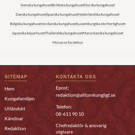
Svenska kungahuset
Brittiska kungahuset
Norska kungahuset
Danska kungahuset
Spanska kungahuset
Nederländska kungahuset
Belgiska kungahuset
Jordanska kungahuset
Luxemburgska storhertighuset
Japanska kejsarhuset
Thailändska kungahuset
Marockanska kungahuset
Monacos furstehus
SITEMAP
KONTAKTA OSS
Epost:
Hem
redaktion@alltomkungligt.se
Kungafamiljen
Telefon:
Utländskt
08-611 90 10
Kändisar
Chefredaktör & ansvarig
Redaktion
utgivare