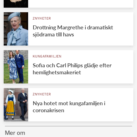
Norska kungahuset
ZNYHETER
Danska kungahuset
Drottning Margrethe i dramatiskt
Spanska kungahuset
sjödrama till havs
Nederländska kungahuset
Belgiska kungahuset
KUNGAFAMILJEN
Jordanska kungahuset
Sofia och Carl Philips glädje efter
hemlighetsmakeriet
Luxemburgska storhertighuset
Japanska kejsarhuset
ZNYHETER
Thailändska kungahuset
Nya hotet mot kungafamiljen i
Marockanska kungahuset
coronakrisen
Monacos furstehus
Mer om