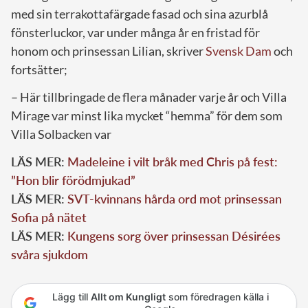
med sin terrakottafärgade fasad och sina azurblå
fönsterluckor, var under många år en fristad för
honom och prinsessan Lilian, skriver
Svensk Dam
och
fortsätter;
– Här tillbringade de flera månader varje år och Villa
Mirage var minst lika mycket “hemma” för dem som
Villa Solbacken var
LÄS MER:
Madeleine i vilt bråk med Chris på fest:
”Hon blir förödmjukad”
LÄS MER:
SVT-kvinnans hårda ord mot prinsessan
Sofia på nätet
LÄS MER:
Kungens sorg över prinsessan Désirées
svåra sjukdom
Lägg till
Allt om Kungligt
som föredragen källa i