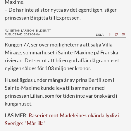
Maxime.
– De har inte så stor nytta av det egentligen, säger
prinsessan Birgitta till Expressen.
AV: GITTAN LARSSON
|
BILDER: TT
PUBLICERAD: 2023-09-06
DELA:
K
ungen 77, ser över möjligheterna att sälja Villa
Mirage, sommarhuset i Sainte-Maxime på Franska
rivieran. Det ser ut att bli en god affär då granhuset
nyligen såldes för 103 miljoner kronor.
Huset ägdes under många år av prins Bertil som i
Sainte-Maxime kunde leva tillsammans med
prinsessan Lilian, som för tiden inte var önskvärd i
kungahuset.
LÄS MER:
Raseriet mot Madeleines okända lyxliv i
Sverige: ”Mår illa”