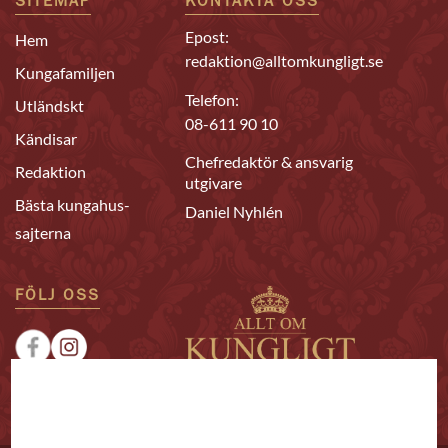
SITEMAP
KONTAKTA OSS
Epost:
Hem
redaktion@alltomkungligt.se
Kungafamiljen
Telefon:
Utländskt
08-611 90 10
Kändisar
Chefredaktör & ansvarig
Redaktion
utgivare
Bästa kungahus-
Daniel Nyhlén
sajterna
FÖLJ OSS
|
|
Sponsrat
Tipsa oss
Annonsera