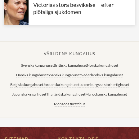
Victorias stora besvikelse – efter
plötsliga sjukdomen
VÄRLDENS KUNGAHUS
Svenska kungahuset
Brittiska kungahuset
Norska kungahuset
Danska kungahuset
Spanska kungahuset
Nederländska kungahuset
Belgiska kungahuset
Jordanska kungahuset
Luxemburgska storhertighuset
Japanska kejsarhuset
Thailändska kungahuset
Marockanska kungahuset
Monacos furstehus