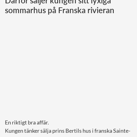
Därför säljer kungen sitt lyxiga
sommarhus på Franska rivieran
Norska kungahuset
Danska kungahuset
Spanska kungahuset
Nederländska kungahuset
Belgiska kungahuset
Jordanska kungahuset
Luxemburgska storhertighuset
Japanska kejsarhuset
Thailändska kungahuset
Marockanska kungahuset
Monacos furstehus
En riktigt bra affär.
Kungen tänker sälja prins Bertils hus i franska Sainte-