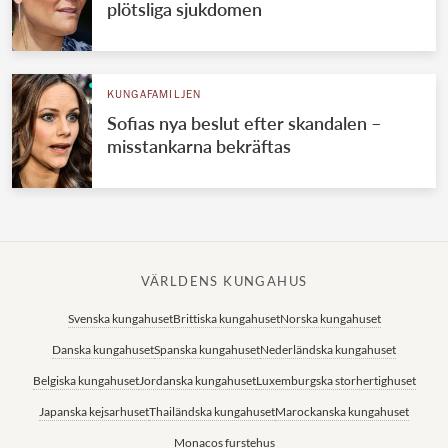
plötsliga sjukdomen
KUNGAFAMILJEN
Sofias nya beslut efter skandalen –
misstankarna bekräftas
VÄRLDENS KUNGAHUS
Svenska kungahuset
Brittiska kungahuset
Norska kungahuset
Danska kungahuset
Spanska kungahuset
Nederländska kungahuset
Belgiska kungahuset
Jordanska kungahuset
Luxemburgska storhertighuset
Japanska kejsarhuset
Thailändska kungahuset
Marockanska kungahuset
Monacos furstehus