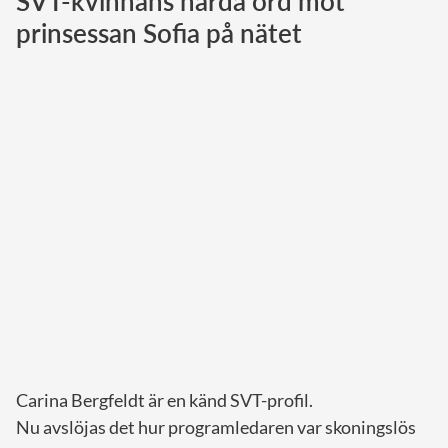
SVT-kvinnans hårda ord mot
prinsessan Sofia på nätet
Norska kungahuset
Danska kungahuset
Spanska kungahuset
Nederländska kungahuset
Belgiska kungahuset
Jordanska kungahuset
Luxemburgska storhertighuset
Japanska kejsarhuset
Thailändska kungahuset
Marockanska kungahuset
Monacos furstehus
Carina Bergfeldt är en känd SVT-profil.
Nu avslöjas det hur programledaren var skoningslös