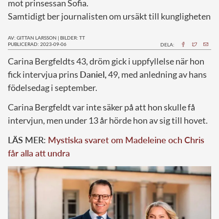
mot prinsessan Sofia.
Samtidigt ber journalisten om ursäkt till kungligheten
AV: GITTAN LARSSON
|
BILDER: TT
PUBLICERAD: 2023-09-06
DELA:
C
arina Bergfeldts 43, dröm gick i uppfyllelse när hon
fick intervjua prins
Daniel,
49, med anledning av hans
födelsedag i september.
Carina Bergfeldt var inte säker på att hon skulle få
intervjun, men under 13 år hörde hon av sig till hovet.
LÄS MER:
Mystiska svaret om Madeleine och Chris
får alla att undra