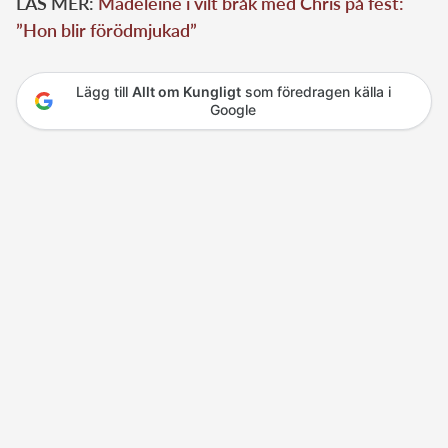
LÄS MER:
Madeleine i vilt bråk med Chris på fest:
”Hon blir förödmjukad”
Lägg till
Allt om Kungligt
som föredragen källa i
Google