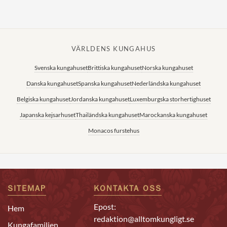
VÄRLDENS KUNGAHUS
Svenska kungahuset
Brittiska kungahuset
Norska kungahuset
Danska kungahuset
Spanska kungahuset
Nederländska kungahuset
Belgiska kungahuset
Jordanska kungahuset
Luxemburgska storhertighuset
Japanska kejsarhuset
Thailändska kungahuset
Marockanska kungahuset
Monacos furstehus
SITEMAP
KONTAKTA OSS
Epost:
Hem
redaktion@alltomkungligt.se
Kungafamiljen