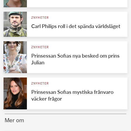
Norska kungahuset
ZNYHETER
Danska kungahuset
Carl Philips roll i det spända världsläget
Spanska kungahuset
Nederländska kungahuset
ZNYHETER
Belgiska kungahuset
Prinsessan Sofias nya besked om prins
Jordanska kungahuset
Julian
Luxemburgska storhertighuset
Japanska kejsarhuset
ZNYHETER
Prinsessan Sofias mystiska frånvaro
Thailändska kungahuset
väcker frågor
Marockanska kungahuset
Monacos furstehus
Mer om