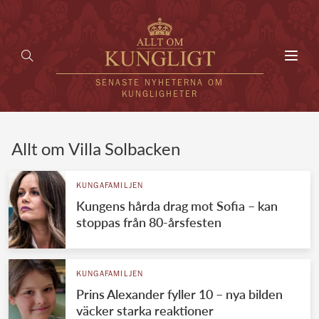
Toggl
navig
SENASTE NYHETERNA OM
KUNGLIGHETER
HEM
Allt om Villa Solbacken
KUNGAFAMILJEN
KUNGAFAMILJEN
Kungens hårda drag mot Sofia – kan
UTLÄNDSKT
stoppas från 80-årsfesten
KÄNDISAR
VÄRLDENS KUNGAHUS
KUNGAFAMILJEN
Prins Alexander fyller 10 – nya bilden
Svenska kungahuset
REDAKTION
väcker starka reaktioner
Brittiska kungahuset