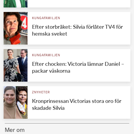
Norska kungahuset
KUNGAFAMILJEN
Danska kungahuset
Efter storbråket: Silvia förlåter TV4 för
Spanska kungahuset
hemska sveket
Nederländska kungahuset
Belgiska kungahuset
KUNGAFAMILJEN
Jordanska kungahuset
Efter chocken: Victoria lämnar Daniel –
packar väskorna
Luxemburgska storhertighuset
Japanska kejsarhuset
ZNYHETER
Thailändska kungahuset
Kronprinsessan Victorias stora oro för
Marockanska kungahuset
skadade Silvia
Monacos furstehus
Mer om