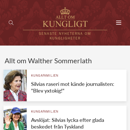
Toggl
navig
SENASTE NYHETERNA OM
KUNGLIGHETER
HEM
Allt om Walther Sommerlath
KUNGAFAMILJEN
KUNGAFAMILJEN
Silvias raseri mot kände journalisten:
UTLÄNDSKT
"Blev yxtokig!"
KÄNDISAR
VÄRLDENS KUNGAHUS
KUNGAFAMILJEN
Avslöjat: Silvias lycka efter glada
Svenska kungahuset
REDAKTION
beskedet från Tyskland
Brittiska kungahuset