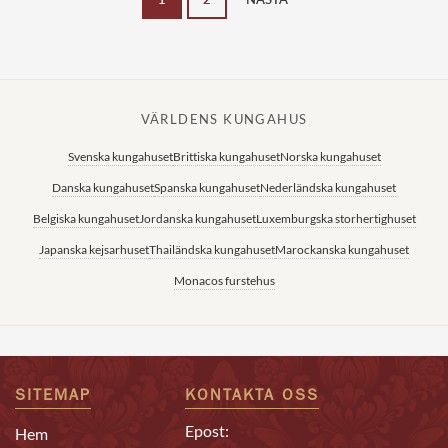
VÄRLDENS KUNGAHUS
Svenska kungahuset
Brittiska kungahuset
Norska kungahuset
Danska kungahuset
Spanska kungahuset
Nederländska kungahuset
Belgiska kungahuset
Jordanska kungahuset
Luxemburgska storhertighuset
Japanska kejsarhuset
Thailändska kungahuset
Marockanska kungahuset
Monacos furstehus
SITEMAP
KONTAKTA OSS
Epost:
Hem