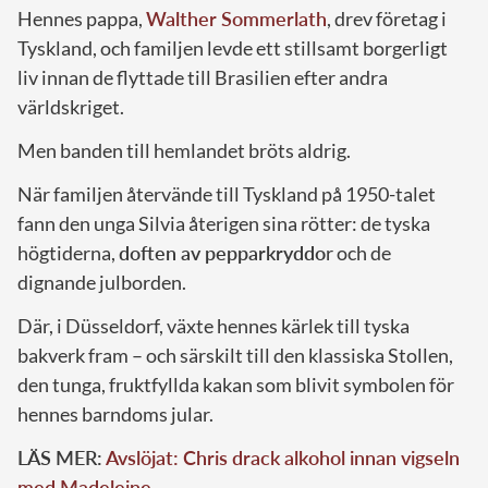
Hennes pappa,
Walther Sommerlath
, drev företag i
Tyskland, och familjen levde ett stillsamt borgerligt
liv innan de flyttade till Brasilien efter andra
världskriget.
Men banden till hemlandet bröts aldrig.
När familjen återvände till Tyskland på 1950-talet
fann den unga Silvia återigen sina rötter: de tyska
högtiderna,
doften av pepparkryddo
r och de
dignande julborden.
Där, i Düsseldorf, växte hennes kärlek till tyska
bakverk fram – och särskilt till den klassiska Stollen,
den tunga, fruktfyllda kakan som blivit symbolen för
hennes barndoms jular.
LÄS MER:
Avslöjat: Chris drack alkohol innan vigseln
med Madeleine