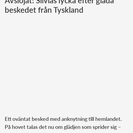
Avslöjat: Silvias lycka efter glada
beskedet från Tyskland
Norska kungahuset
Danska kungahuset
Spanska kungahuset
Nederländska kungahuset
Belgiska kungahuset
Jordanska kungahuset
Luxemburgska storhertighuset
Japanska kejsarhuset
Thailändska kungahuset
Marockanska kungahuset
Monacos furstehus
Ett oväntat besked med anknytning till hemlandet.
På hovet talas det nu om glädjen som sprider sig –