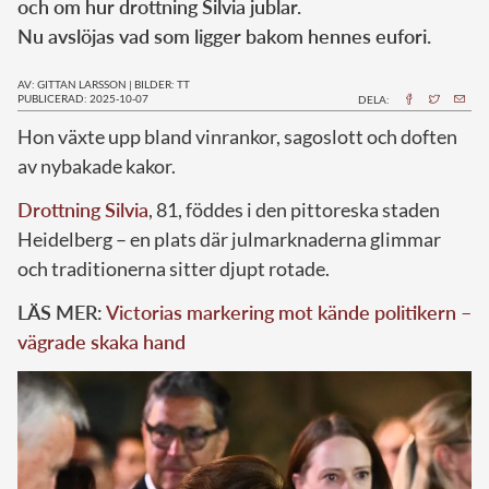
och om hur drottning Silvia jublar.
Nu avslöjas vad som ligger bakom hennes eufori.
AV: GITTAN LARSSON
|
BILDER: TT
PUBLICERAD: 2025-10-07
DELA:
Hon växte upp bland vinrankor, sagoslott och doften
av nybakade kakor.
Drottning Silvia
, 81, föddes i den pittoreska staden
Heidelberg – en plats där julmarknaderna glimmar
och traditionerna sitter djupt rotade.
LÄS MER:
Victorias markering mot kände politikern –
vägrade skaka hand