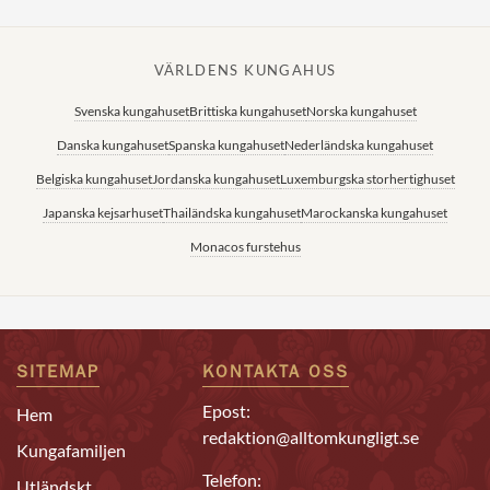
VÄRLDENS KUNGAHUS
Svenska kungahuset
Brittiska kungahuset
Norska kungahuset
Danska kungahuset
Spanska kungahuset
Nederländska kungahuset
Belgiska kungahuset
Jordanska kungahuset
Luxemburgska storhertighuset
Japanska kejsarhuset
Thailändska kungahuset
Marockanska kungahuset
Monacos furstehus
SITEMAP
KONTAKTA OSS
Epost:
Hem
redaktion@alltomkungligt.se
Kungafamiljen
Telefon:
Utländskt