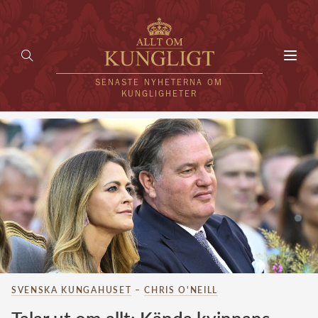
Toggl
navig
SENASTE NYHETERNA OM
KUNGLIGHETER
HEM
KUNGAFAMILJEN
UTLÄNDSKT
KÄNDISAR
VÄRLDENS KUNGAHUS
SVENSKA KUNGAHUSET
–
CHRIS O'NEILL
Svenska kungahuset
REDAKTION
Brittiska kungahuset