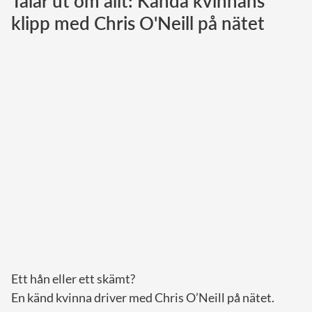
Talar ut om allt: Kända kvinnans
klipp med Chris O'Neill på nätet
Norska kungahuset
Danska kungahuset
Spanska kungahuset
Nederländska kungahuset
Belgiska kungahuset
Jordanska kungahuset
Luxemburgska storhertighuset
Japanska kejsarhuset
Thailändska kungahuset
Marockanska kungahuset
Monacos furstehus
Ett hån eller ett skämt?
En känd kvinna driver med Chris O’Neill på nätet.