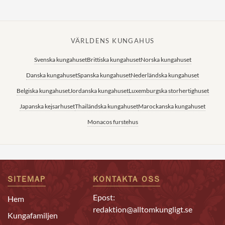
VÄRLDENS KUNGAHUS
Svenska kungahuset
Brittiska kungahuset
Norska kungahuset
Danska kungahuset
Spanska kungahuset
Nederländska kungahuset
Belgiska kungahuset
Jordanska kungahuset
Luxemburgska storhertighuset
Japanska kejsarhuset
Thailändska kungahuset
Marockanska kungahuset
Monacos furstehus
SITEMAP
KONTAKTA OSS
Epost:
Hem
redaktion@alltomkungligt.se
Kungafamiljen