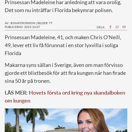
Prinsessan Madeleine har anledning att vara orolig,
Det som nu inträffar i Florida bekymrar polisen.
AV: JENNIFER ERIXON
|
BILDER: TT
PUBLICERAD: 2023-10-07
DELA:
P
rinsessan Madeleine, 41, och maken Chris O’Neill,
49, lever ett liv få förunnat i en stor lyxvilla i soliga
Florida
Makarna syns sällan i Sverige, även om man förvisso
gjorde ett blixtbesök för att fira kungen när han firade
sina 50 år på tronen.
LÄS MER:
Hovets första ord kring nya skandalboken
om kungen