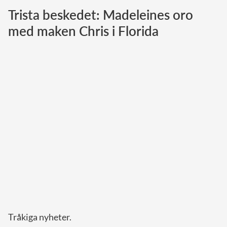
Trista beskedet: Madeleines oro
Norska kungahuset
med maken Chris i Florida
Danska kungahuset
Spanska kungahuset
Nederländska kungahuset
Belgiska kungahuset
Jordanska kungahuset
Luxemburgska storhertighuset
Japanska kejsarhuset
Thailändska kungahuset
Marockanska kungahuset
Monacos furstehus
Tråkiga nyheter.