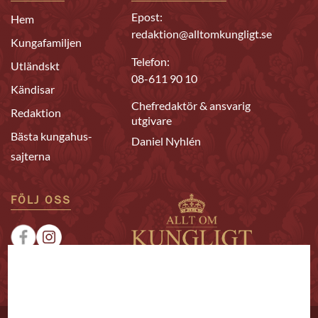
Epost:
Hem
redaktion@alltomkungligt.se
Kungafamiljen
Telefon:
Utländskt
08-611 90 10
Kändisar
Chefredaktör & ansvarig
Redaktion
utgivare
Bästa kungahus-
Daniel Nyhlén
sajterna
FÖLJ OSS
|
|
Sponsrat
Tipsa oss
Annonsera
© 2026 Allt om Kungligt. All rights reserved.