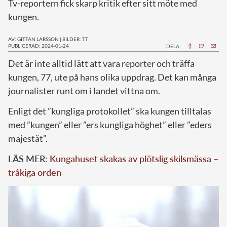
Tv-reportern fick skarp kritik efter sitt möte med
kungen.
AV: GITTAN LARSSON
|
BILDER: TT
PUBLICERAD: 2024-01-24
DELA:
D
et är inte alltid lätt att vara reporter och träffa
kungen, 77, ute på hans olika uppdrag. Det kan många
journalister runt om i landet vittna om.
Enligt det ”kungliga protokollet” ska kungen tilltalas
med ”kungen” eller ”ers kungliga höghet” eller ”eders
majestät”.
LÄS MER:
Kungahuset skakas av plötslig skilsmässa –
tråkiga orden