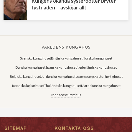
Kungens okända systerdotter bryter
tystnaden – avslöjar allt
VÄRLDENS KUNGAHUS
Svenska kungahuset
Brittiska kungahuset
Norska kungahuset
Danska kungahuset
Spanska kungahuset
Nederländska kungahuset
Belgiska kungahuset
Jordanska kungahuset
Luxemburgska storhertighuset
Japanska kejsarhuset
Thailändska kungahuset
Marockanska kungahuset
Monacos furstehus
SITEMAP
KONTAKTA OSS