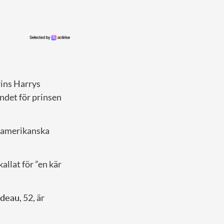
rins Harrys
endet för prinsen
rdamerikanska
allat för ”en kär
udeau
, 52, är