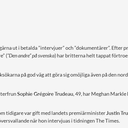
gärna ut i betalda ”intervjuer” och ”dokumentärer”. Efter p
e” (
”Den andre” på svenska
) har britterna helt tappat förtro
cksökarna på god väg att göra sig omöjliga även på den no
terfrun
Sophie Grégoire Trudeau
, 49, har Meghan Markle k
m tidigare var gift med landets premiärminister
Justin
Tr
versvallande när hon intervjuas i tidningen The Times.