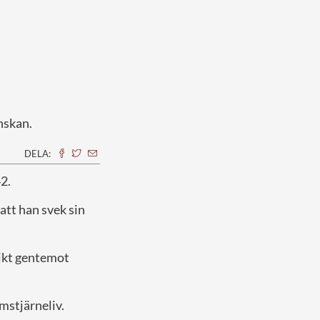
nskan.
DELA:
2.
 att han svek sin
likt gentemot
mstjärneliv.