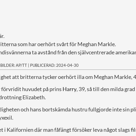
r.
britterna som har oerhört svårt för Meghan Markle.
ndisvännerna ta avstånd från den självcentrerade amerika
|
BILDER: AP/TT
|
PUBLICERAD: 2024-04-30
ighet att britterna tycker oerhört illa om Meghan Markle, 4
förvridit huvudet på prins
Harry
, 39, så till den milda grad
drottning Elizabeth.
ligheten och hans bortskämda hustru fullgjorde inte sin p
yxexil.
 i Kalifornien där man fåfängt försöker leva något slags fil