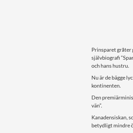
Prinsparet gråter 
självbiografi ”Spar
och hans hustru.
Nu är de bägge ly
kontinenten.
Den premiärminis
vän”.
Kanadensiskan, so
betydligt mindre ö