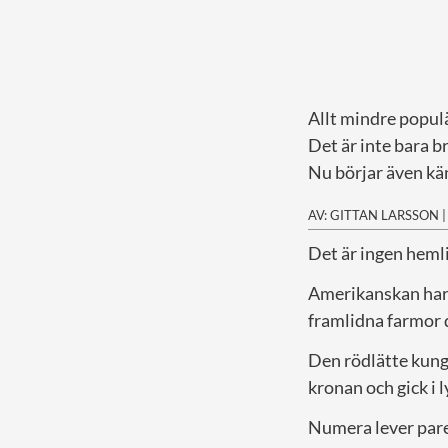
Allt mindre populä
Det är inte bara 
Nu börjar även kä
AV: GITTAN LARSSON
D
et är ingen heml
Amerikanskan har 
framlidna farmor 
Den rödlätte kung
kronan och gick i l
Numera lever paret