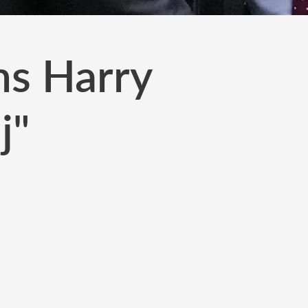
ns Harry
j"