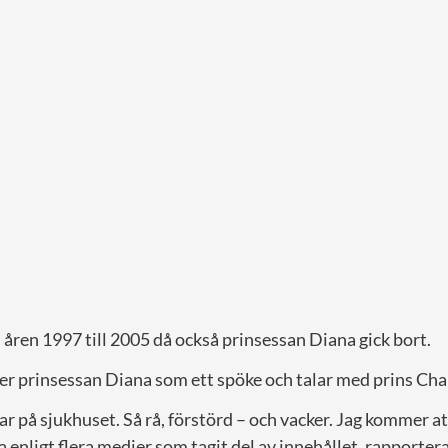
åren 1997 till 2005 då också prinsessan Diana gick bort.
er prinsessan Diana som ett spöke och talar med prins Cha
var på sjukhuset. Så rå, förstörd – och vacker. Jag kommer a
 enligt flera medier som tagit del av innehållet, rapporter