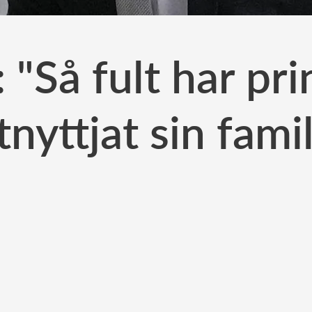
 "Så fult har pri
tnyttjat sin famil