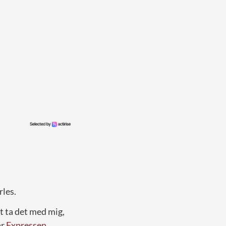
rles.
tt ta det med mig,
ar
Expressen
.