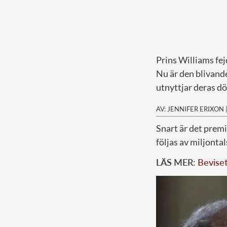
Prins Williams fej
Nu är den blivand
utnyttjar deras d
AV: JENNIFER ERIXON
S
nart är det prem
följas av miljontal
LÄS MER:
Beviset