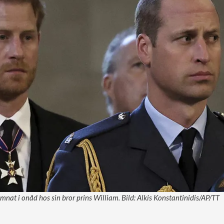
amnat i onåd hos sin bror prins William. Bild: Alkis Konstantinidis/AP/TT