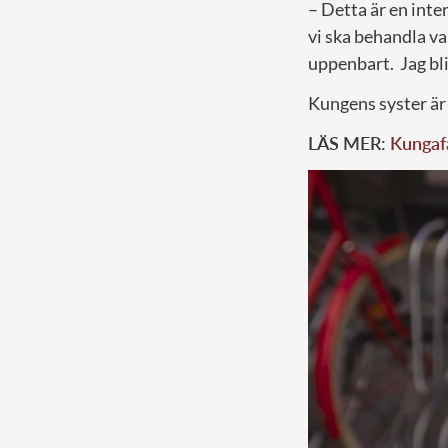
– Detta är en inter
vi ska behandla va
uppenbart. Jag bli
Kungens syster är 
LÄS MER:
Kungafa