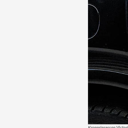
Kronprinsessan Victori