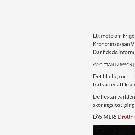
Ett möte om kriget
Kronprinsessan Vi
Där fick de infor
AV: GITTAN LARSSON
D
et blodiga och o
fortsätter att krä
De flesta i världe
skoningslöst gång 
LÄS MER:
Drottni