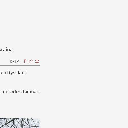
kraina.
DELA:
aten Ryssland
la metoder där man