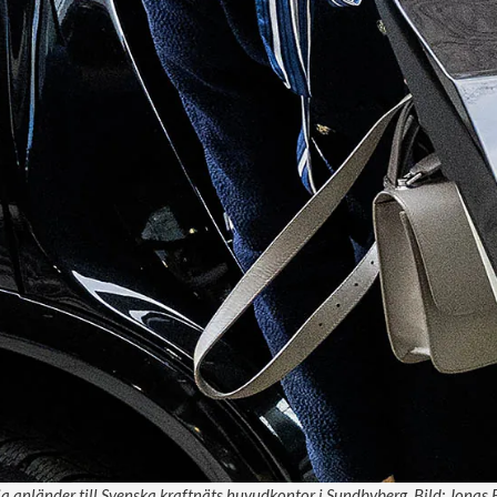
a anländer till Svenska kraftnäts huvudkontor i Sundbyberg. Bild: Jonas