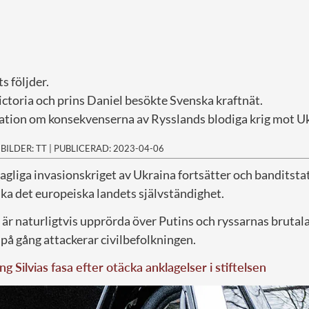
s följder.
ctoria och prins Daniel besökte Svenska kraftnät.
mation om konsekvenserna av Rysslands blodiga krig mot U
|
BILDER: TT
|
PUBLICERAD: 2023-04-06
lagliga invasionskriget av Ukraina fortsätter och banditst
nka det europeiska landets självständighet.
n är naturligtvis upprörda över Putins och ryssarnas bruta
på gång attackerar civilbefolkningen.
ng Silvias fasa efter otäcka anklagelser i stiftelsen