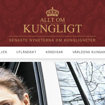
SENASTE NYHETERNA OM KUNGLIGHETER
LJEN
UTLÄNDSKT
KÄNDISAR
VÄRLDENS KUNGA