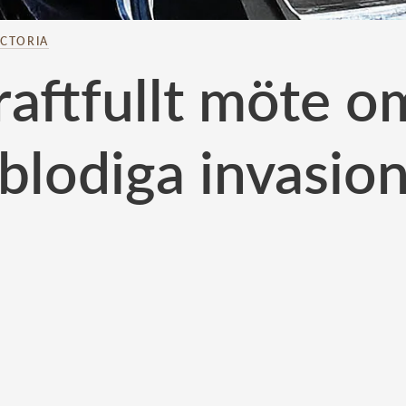
ICTORIA
kraftfullt möte 
blodiga invasio