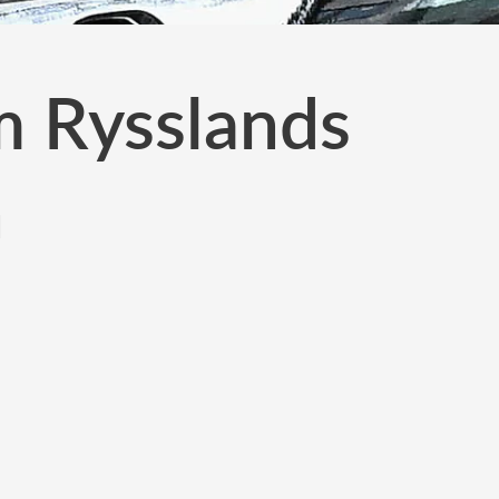
om Rysslands
n