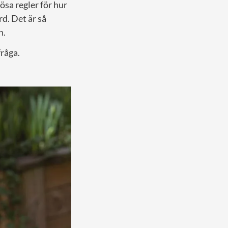
ösa regler för hur
rd. Det är så
n.
fråga.