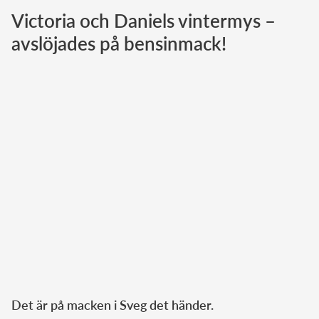
Victoria och Daniels vintermys –
Norska kungahuset
avslöjades på bensinmack!
Danska kungahuset
Spanska kungahuset
Nederländska kungahuset
Belgiska kungahuset
Jordanska kungahuset
Luxemburgska storhertighuset
Japanska kejsarhuset
Thailändska kungahuset
Marockanska kungahuset
Monacos furstehus
Det är på macken i Sveg det händer.