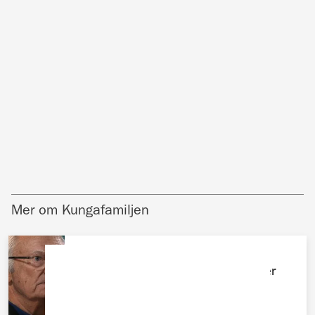
Mer om Kungafamiljen
KUNGAFAMILJEN
Kungens okända systerdotter bryter
tystnaden – avslöjar allt