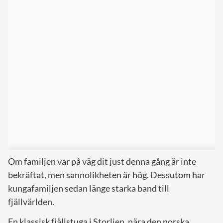
Om familjen var på väg dit just denna gång är inte
bekräftat, men sannolikheten är hög. Dessutom har
kungafamiljen sedan länge starka band till
fjällvärlden.
En klassisk fjällstuga i Storlien, nära den norska