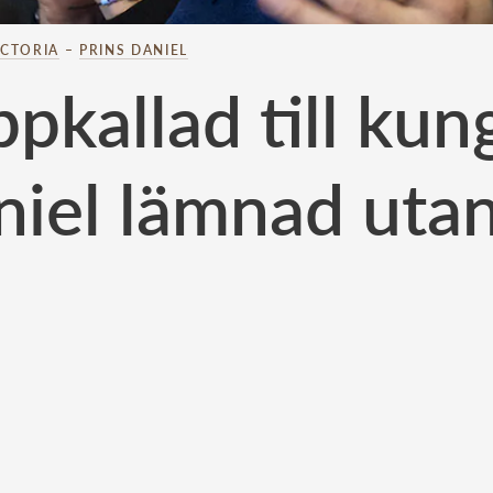
ICTORIA
–
PRINS DANIEL
ppkallad till kun
iel lämnad uta