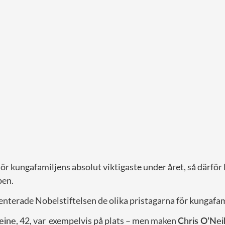
ör kungafamiljens absolut viktigaste under året, så därför
pen.
nterade Nobelstiftelsen de olika pristagarna för kungafam
eine
, 42, var exempelvis på plats – men maken
Chris O’Neil