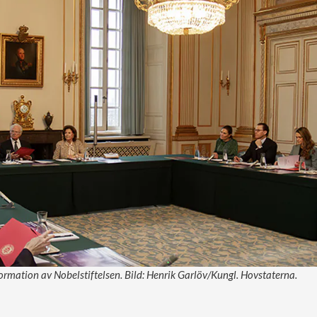
ormation av Nobelstiftelsen. Bild: Henrik Garlöv/Kungl. Hovstaterna.