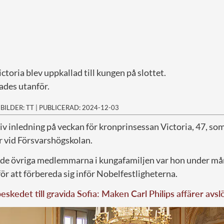
toria blev uppkallad till kungen på slottet.
ades utanför.
|
BILDER: TT
|
PUBLICERAD: 2024-12-03
siv inledning på veckan för kronprinsessan Victoria, 47, som
r vid Försvarshögskolan.
de övriga medlemmarna i kungafamiljen var hon under m
ör att förbereda sig inför Nobelfestligheterna.
skedet till gravida Sofia: Maken Carl Philips affärer avsl