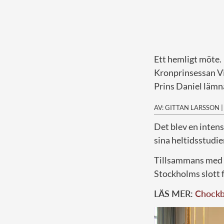
Ett hemligt möte.
Kronprinsessan Vic
Prins Daniel lämn
AV: GITTAN LARSSON
D
et blev en inten
sina heltidsstudie
Tillsammans med 
Stockholms slott f
LÄS MER:
Chockbe