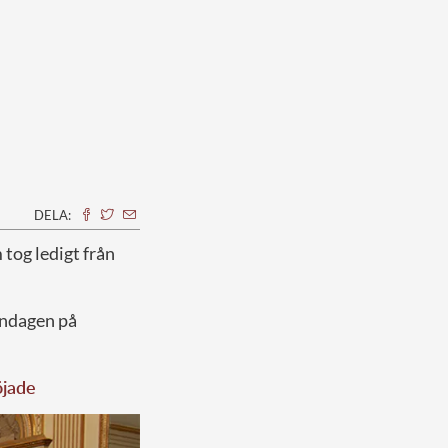
DELA:
 tog ledigt från
åndagen på
öjade