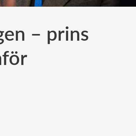
gen – prins
nför