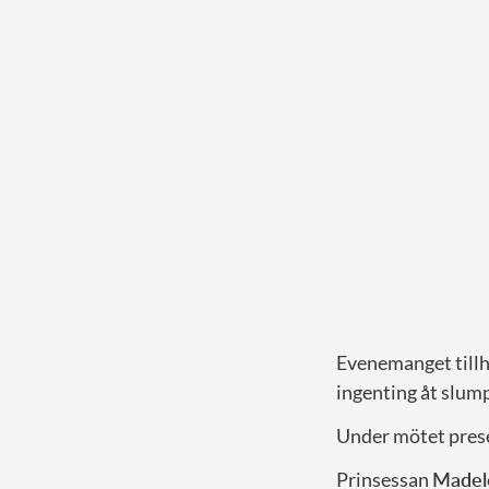
Evenemanget tillh
ingenting åt slum
Under mötet prese
Prinsessan
Madel