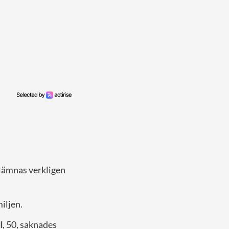
 lämnas verkligen
iljen.
l
, 50, saknades