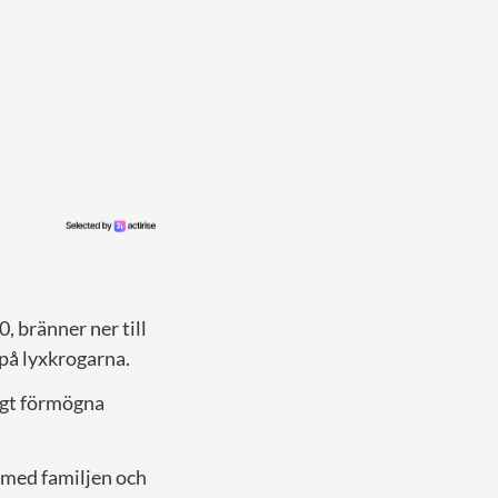
50, bränner ner till
på lyxkrogarna.
tigt förmögna
r med familjen och