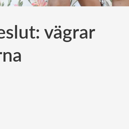
slut: vägrar
rna