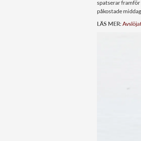
spatserar framför 
påkostade middaga
LÄS MER:
Avslöja