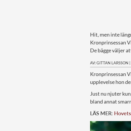
Hit, men inte läng
Kronprinsessan Vi
De bägge väljer at
AV: GITTAN LARSSON
K
ronprinsessan Vi
upplevelse hon des
Just nu njuter kun
bland annat smarr
LÄS MER:
Hovets 