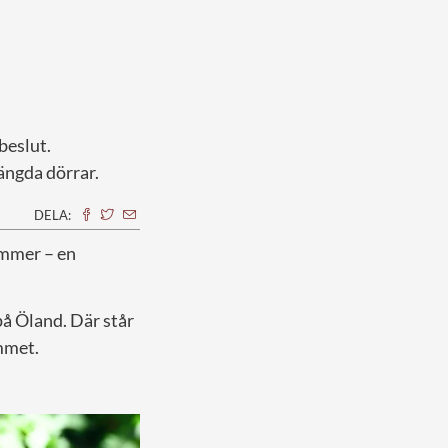
beslut.
ängda dörrar.
DELA:
ymmer – en
på Öland. Där står
mmet.