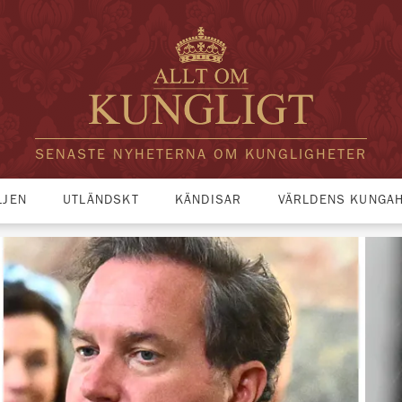
SENASTE NYHETERNA OM KUNGLIGHETER
LJEN
UTLÄNDSKT
KÄNDISAR
VÄRLDENS KUNGA