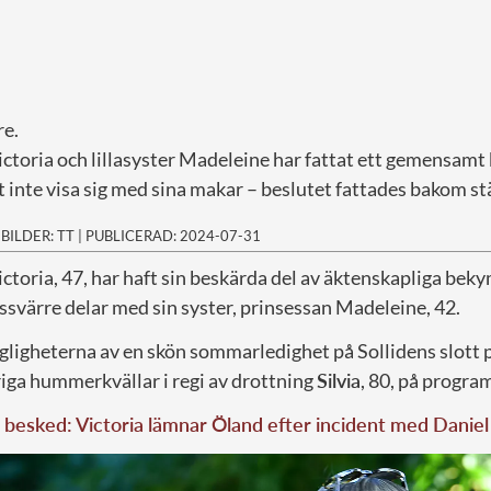
re.
ctoria och lillasyster Madeleine har fattat ett gemensamt 
t inte visa sig med sina makar – beslutet fattades bakom st
|
BILDER: TT
|
PUBLICERAD: 2024-07-31
ctoria, 47, har haft sin beskärda del av äktenskapliga bek
svärre delar med sin syster, prinsessan Madeleine, 42.
gligheterna av en skön sommarledighet på Sollidens slott 
iga hummerkvällar i regi av drottning
Silvia
, 80, på progra
besked: Victoria lämnar Öland efter incident med Daniel