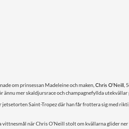
vånade om prinsessan Madeleine och maken,
Chris O’Neill
, 
för ännu mer skaldjursrace och champagnefyllda utekvällar 
jetsetorten Saint-Tropez där han får frottera sig med rik
ga vittnesmål när Chris O’Neill stolt om kvällarna glider ne