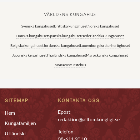
VÄRLDENS KUNGAHUS
Svenska kungahuset
Brittiska kungahuset
Norska kungahuset
Danska kungahuset
Spanska kungahuset
Nederländska kungahuset
Belgiska kungahuset
Jordanska kungahuset
Luxemburgska storhertighuset
Japanska kejsarhuset
Thailändska kungahuset
Marockanska kungahuset
Monacos furstehus
SITEMAP
KONTAKTA OSS
Epost:
Hem
redaktion@alltomkungligt.se
Kungafamiljen
Telefon:
Utländskt
08-611 90 10