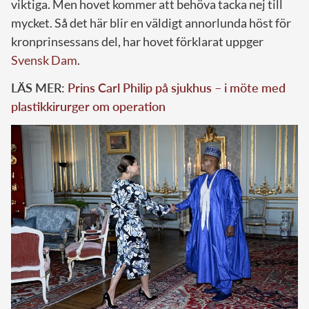
viktiga. Men hovet kommer att behöva tacka nej till
mycket. Så det här blir en väldigt annorlunda höst för
kronprinsessans del, har hovet förklarat uppger
Svensk Dam
.
LÄS MER:
Prins Carl Philip på sjukhus – i möte med
plastikkirurger om operation