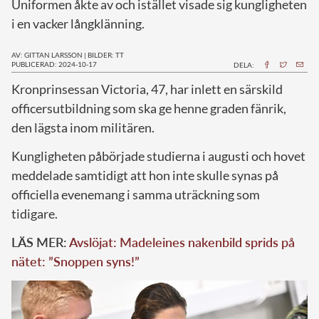
Uniformen åkte av och istället visade sig kungligheten
i en vacker långklänning.
AV: GITTAN LARSSON
|
BILDER: TT
PUBLICERAD: 2024-10-17
DELA:
K
ronprinsessan Victoria, 47, har inlett en särskild
officersutbildning som ska ge henne graden fänrik,
den lägsta inom militären.
Kungligheten påbörjade studierna i augusti och hovet
meddelade samtidigt att hon inte skulle synas på
officiella evenemang i samma uträckning som
tidigare.
LÄS MER:
Avslöjat: Madeleines nakenbild sprids på
nätet: ”Snoppen syns!”