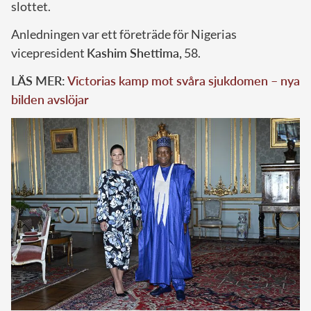
slottet.
Anledningen var ett företräde för Nigerias
vicepresident
Kashim Shettima,
58.
LÄS MER:
Victorias kamp mot svåra sjukdomen – nya
bilden avslöjar