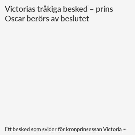
Victorias tråkiga besked – prins
Norska kungahuset
Oscar berörs av beslutet
Danska kungahuset
Spanska kungahuset
Nederländska kungahuset
Belgiska kungahuset
Jordanska kungahuset
Luxemburgska storhertighuset
Japanska kejsarhuset
Thailändska kungahuset
Marockanska kungahuset
Monacos furstehus
Ett besked som svider för kronprinsessan Victoria –