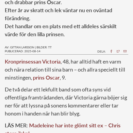
och drabbar prins Oscar.
Efter år av skratt och lek väntar nu en oväntad
förändring.
Det handlar om en plats med ett alldeles särskilt
värde för den lilla prinsen.
AV: GITTAN LARSSON
|
BILDER: TT
PUBLICERAD: 2025-08-14
DELA:
Kronprinsessan Victoria
, 48, har alltid haft en varm
och nära relation till sina barn – och allra speciellt till
minstingen,
prins Oscar
, 9.
De två delar ett lekfullt band som ofta syns vid
offentliga framträdanden, där Victoria gärna böjer sig
ner för att lyssna på sonens kommentarer eller tar
honom i handen när han blir blyg.
LÄS MER:
Madeleine har inte glömt sitt ex – Chris