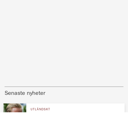
Senaste nyheter
UTLÄNDSKT
Marius nya lyxliv – pool och grillfester
hos Mette-Marit