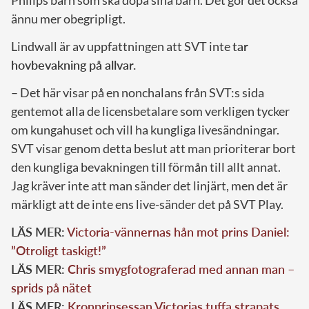
Philips barn som ska döpa sina barn. Det gör det också
ännu mer
obegripligt.
Lindwall är av uppfattningen att SVT inte
tar
hovbevakning på allvar.
– Det här visar på en nonchalans från SVT:s sida
gentemot alla de licensbetalare som verkligen tycker
om kungahuset och vill ha kungliga livesändningar.
SVT visar genom detta beslut att man prioriterar bort
den kungliga bevakningen till förmån till allt annat.
Jag kräver inte att man sänder det linjärt, men det är
märkligt att de inte ens live-sänder det på SVT Play.
LÄS MER:
Victoria-vännernas hån mot prins Daniel:
”Otroligt taskigt!”
LÄS MER:
Chris smygfotograferad med annan man –
sprids på nätet
LÄS MER:
Kronprinsessan Victorias tuffa strapats