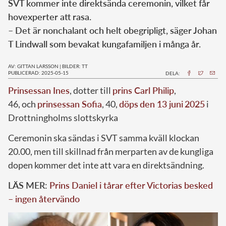
SVT kommer inte direktsända ceremonin, vilket får
hovexperter att rasa.
– Det är nonchalant och helt obegripligt, säger Johan
T Lindwall som bevakat kungafamiljen i många år.
AV: GITTAN LARSSON
|
BILDER: TT
PUBLICERAD: 2025-05-15
DELA:
Prinsessan Ines
, dotter till
prins Carl Philip
,
46, och
prinsessan Sofia
, 40,
döps
den 13 juni
2025
i
Drottningholms slottskyrka
Ceremonin ska sändas i SVT samma kväll klockan
20.00, men till skillnad från merparten av de kungliga
dopen kommer det inte att vara en direktsändning.
LÄS MER:
Prins Daniel i tårar efter Victorias besked
– ingen återvändo