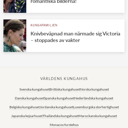
romantiska bilderna!
KUNGAFAMILJEN
Knivbeväpnad man närmade sig Victoria
– stoppades av vakter
VÄRLDENS KUNGAHUS
Svenska kungahuset
Brittiska kungahuset
Norska kungahuset
Danska kungahuset
Spanska kungahuset
Nederländska kungahuset
Belgiska kungahuset
Jordanska kungahuset
Luxemburgska storhertighuset
Japanska kejsarhuset
Thailändska kungahuset
Marockanska kungahuset
Monacos furstehus