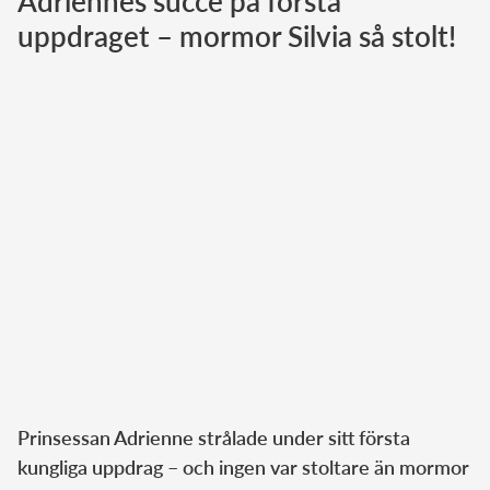
Adriennes succé på första
uppdraget – mormor Silvia så stolt!
Norska kungahuset
Danska kungahuset
Spanska kungahuset
Nederländska kungahuset
Belgiska kungahuset
Jordanska kungahuset
Luxemburgska storhertighuset
Japanska kejsarhuset
Thailändska kungahuset
Marockanska kungahuset
Monacos furstehus
Prinsessan Adrienne strålade under sitt första
kungliga uppdrag – och ingen var stoltare än mormor