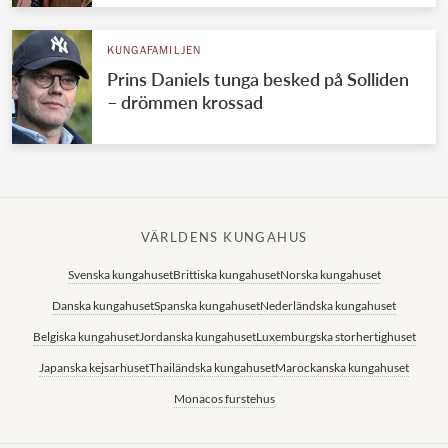
KUNGAFAMILJEN
Prins Daniels tunga besked på Solliden
– drömmen krossad
VÄRLDENS KUNGAHUS
Svenska kungahuset
Brittiska kungahuset
Norska kungahuset
Danska kungahuset
Spanska kungahuset
Nederländska kungahuset
Belgiska kungahuset
Jordanska kungahuset
Luxemburgska storhertighuset
Japanska kejsarhuset
Thailändska kungahuset
Marockanska kungahuset
Monacos furstehus