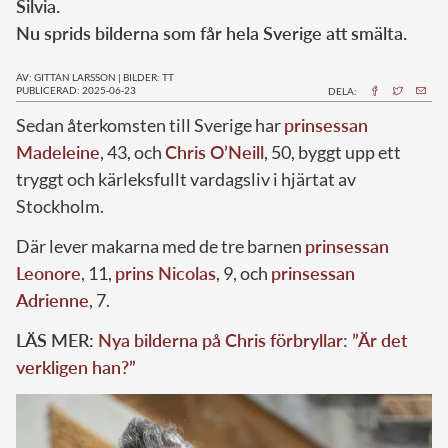
Silvia.
Nu sprids bilderna som får hela Sverige att smälta.
AV: GITTAN LARSSON
|
BILDER: TT
PUBLICERAD: 2025-06-23
DELA:
Sedan återkomsten till Sverige har
prinsessan
Madeleine
, 43, och
Chris O’Neill
, 50, byggt upp ett
tryggt och kärleksfullt vardagsliv i hjärtat av
Stockholm.
Där lever makarna med de tre barnen
prinsessan
Leonore
,
11,
prins Nicolas
, 9, och
prinsessan
Adrienne
, 7.
LÄS MER:
Nya bilderna på Chris förbryllar: ”Är det
verkligen han?”