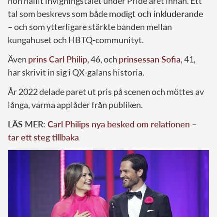
hon hållit invigningstalet under Pride året innan. Ett
tal som beskrevs som både
modigt och inkluderande
– och som ytterligare stärkte banden mellan
kungahuset och HBTQ-communityt.
Även
prins Carl Philip
, 46, och
prinsessan Sofia
, 41,
har skrivit in sig i QX-galans historia.
År 2022 delade paret ut pris på scenen och möttes av
långa, varma applåder från publiken.
LÄS MER:
Carl Philips nya besked om relationen –
tar ett steg tillbaka