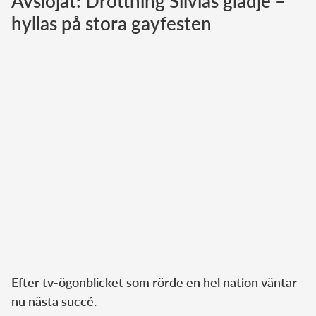
Avslöjat: Drottning Silvias glädje –
hyllas på stora gayfesten
Norska kungahuset
Danska kungahuset
Spanska kungahuset
Nederländska kungahuset
Belgiska kungahuset
Jordanska kungahuset
Luxemburgska storhertighuset
Japanska kejsarhuset
Thailändska kungahuset
Marockanska kungahuset
Monacos furstehus
Efter tv-ögonblicket som rörde en hel nation väntar
nu nästa succé.