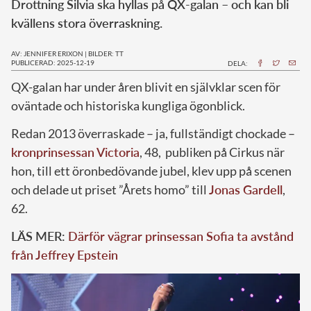
Drottning Silvia ska hyllas på QX-galan – och kan bli
kvällens stora överraskning.
AV: JENNIFER ERIXON
|
BILDER: TT
PUBLICERAD: 2025-12-19
DELA:
QX-galan har under åren blivit en självklar scen för
oväntade och historiska kungliga ögonblick.
Redan 2013 överraskade – ja, fullständigt chockade –
kronprinsessan Victoria
, 48, publiken på Cirkus när
hon, till ett öronbedövande jubel, klev upp på scenen
och delade ut priset ”Årets homo” till
Jonas Gardell
,
62.
LÄS MER:
Därför vägrar prinsessan Sofia ta avstånd
från Jeffrey Epstein