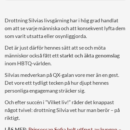
Drottning Silvias livsgärning har i hög grad handlat
om att se varje människa och att konsekvent lyfta dem
som varit utsatta eller osynliggjorda.
Det är just därför hennes sätt att se och möta
människor också fått ett
starkt och äkta genomslag
inom HBTQ-världen.
Silvias medverkan på QX-galan vore mer än en gest.
Det vore ett tydligt tecken på hur djupt hennes
personliga engagemang sträcker sig.
Och efter succén i ”Vilket liv!” råder det knappast
något tvivel: drottning Silvia vet hur man berör – på
riktigt.
LÄS MER:
Prinsessan Sofia helt utfryst av kungen –