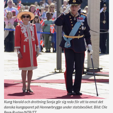
Kung Harald och drottning Sonja gör sig redo för att ta emot det
danska kungaparet på Honnørbrygga under statsbesöket. Bild: Ole
Berg-Rusten/NTB/TT