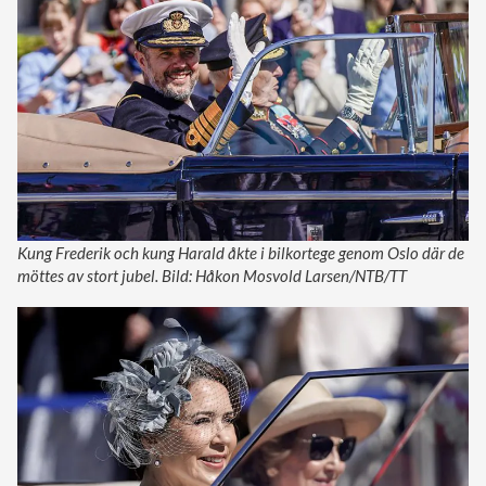
Kung Frederik och kung Harald åkte i bilkortege genom Oslo där de
möttes av stort jubel. Bild: Håkon Mosvold Larsen/NTB/TT