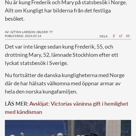
Nu är kung Frederik och Mary på statsbesök i Norge.
Allt om Kungligt har bilderna från det festliga
besöket.
AV: GITTAN LARSSON
|
BILDER: TT
PUBLICERAD: 2024-05-14
DELA:
D
et var inte länge sedan kung Frederik, 55, och
drottning Mary, 52, lämnade Stockhlom efter ett
lyckat statsbesök i Sverige.
Nu fortsätter de danska kungligheterna med Norge
där de har hälsats välkomna med öppnar armar av
hela den norska kungafamiljen.
LÄS MER:
Avslöjat: Victorias väninna gift i hemlighet
med kändisman