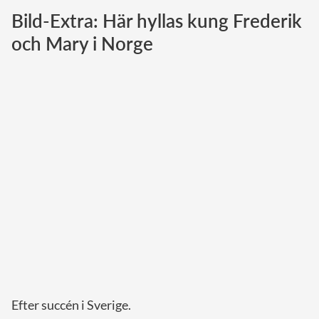
Bild-Extra: Här hyllas kung Frederik
Norska kungahuset
och Mary i Norge
Danska kungahuset
Spanska kungahuset
Nederländska kungahuset
Belgiska kungahuset
Jordanska kungahuset
Luxemburgska storhertighuset
Japanska kejsarhuset
Thailändska kungahuset
Marockanska kungahuset
Monacos furstehus
Efter succén i Sverige.