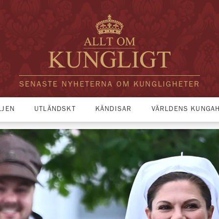
SENASTE NYHETERNA OM KUNGLIGHETER
LJEN
UTLÄNDSKT
KÄNDISAR
VÄRLDENS KUNGA