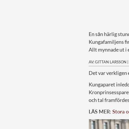
En sån härlig stun
Kungafamiljens fir
Allt mynnade ut i 
AV: GITTAN LARSSON
D
et var verkligen
Kungaparet inledd
Kronprinsessparet
och tal framfördes
LÄS MER:
Stora o