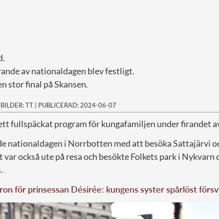
d.
ande av nationaldagen blev festligt.
en stor final på Skansen.
|
BILDER: TT
|
PUBLICERAD: 2024-06-07
 ett fullspäckat program för kungafamiljen under firandet 
e nationaldagen i Norrbotten med att besöka Sattajärvi oc
 var också ute på resa och besökte Folkets park i Nykvarn 
.
ron för prinsessan Désirée: kungens syster spårlöst för