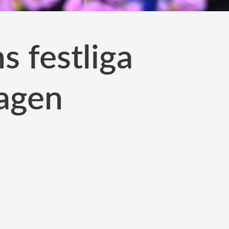
s festliga
dagen