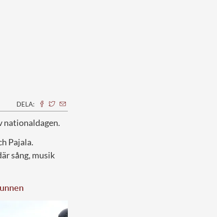
DELA:
av nationaldagen.
h Pajala.
där sång, musik
svunnen