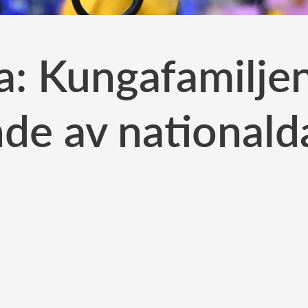
a: Kungafamiljen
nde av national