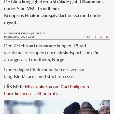
De båda kungligheterna strålade glatt tillsammans
under Skid-VM i Trondheim.
Kronprins Haakon var självklart också med under
myset.
AV: JENNIFER ERIXON
|
BILDER: TT
PUBLICERAD: 2025-02-28
DELA:
Den 27 februari närvarade kungen, 78, vid
världsmästerskapen i nordisk skidsport, som i år
arrangeras i Trondheim, Norge.
Under dagen följde monarken de svenska
längdskidåkarna med stort intresse.
LÄS MER:
Misstankarna om Carl Philip och
barnflickorna – allt bekräftas