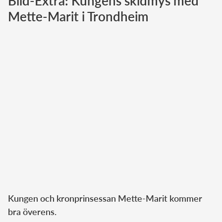
Bild-Extra: Kungens skidmys med
Mette-Marit i Trondheim
Norska kungahuset
Danska kungahuset
Spanska kungahuset
Nederländska kungahuset
Belgiska kungahuset
Jordanska kungahuset
Luxemburgska storhertighuset
Japanska kejsarhuset
Thailändska kungahuset
Marockanska kungahuset
Monacos furstehus
Kungen och kronprinsessan Mette-Marit kommer
bra överens.