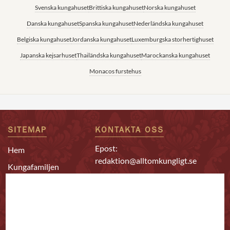
Svenska kungahuset
Brittiska kungahuset
Norska kungahuset
Danska kungahuset
Spanska kungahuset
Nederländska kungahuset
Belgiska kungahuset
Jordanska kungahuset
Luxemburgska storhertighuset
Japanska kejsarhuset
Thailändska kungahuset
Marockanska kungahuset
Monacos furstehus
SITEMAP
KONTAKTA OSS
Epost:
Hem
redaktion@alltomkungligt.se
Kungafamiljen
Telefon:
Utländskt
08-611 90 10
Kändisar
Chefredaktör & ansvarig
Redaktion
utgivare