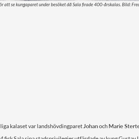
 att se kungaparet under besöket då Sala firade 400-årskalas. Bild: Fr
tliga kalaset var landshövdingparet
Johan
och
Marie Stert
4 fick Sala sina stadsprivilegier utfärdade av kung Gustav II