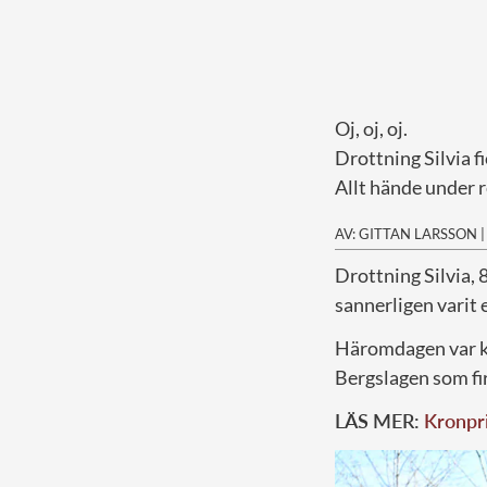
Oj, oj, oj.
Drottning Silvia f
Allt hände under
AV: GITTAN LARSSON
D
rottning Silvia, 
sannerligen varit 
Häromdagen var kun
Bergslagen som fi
LÄS MER:
Kronpri