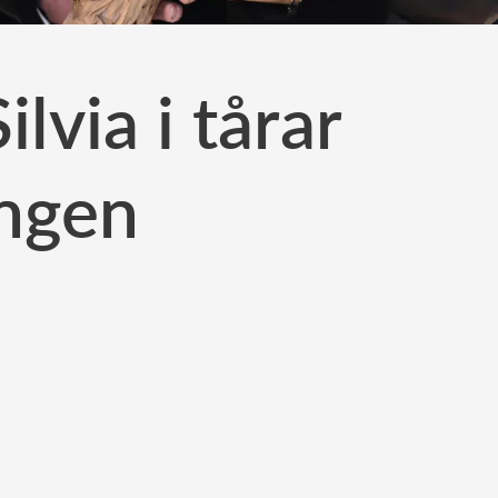
lvia i tårar
ngen