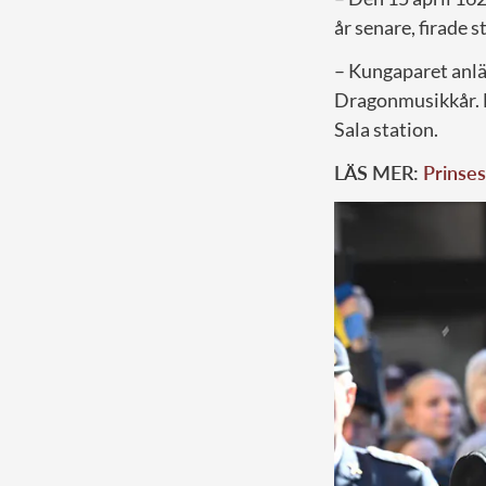
år senare, firade 
– Kungaparet anlän
Dragonmusikkår. D
Sala station.
LÄS MER:
Prinses