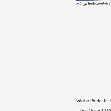
Många hade samlats för
Vädrar för det fes
– Den 15 april 162