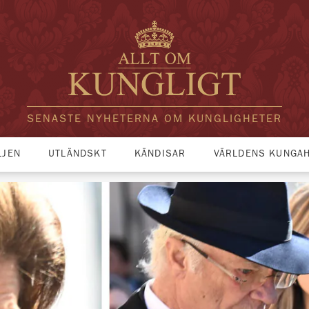
SENASTE NYHETERNA OM KUNGLIGHETER
LJEN
UTLÄNDSKT
KÄNDISAR
VÄRLDENS KUNGA