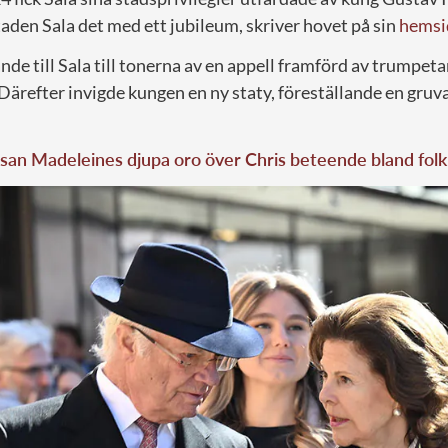
staden Sala det med ett jubileum, skriver hovet på sin
hemsi
de till Sala till tonerna av en appell framförd av trumpeta
ärefter invigde kungen en ny staty, föreställande en gruv
san Madeleines djupa oro över Chris beteende bland folk