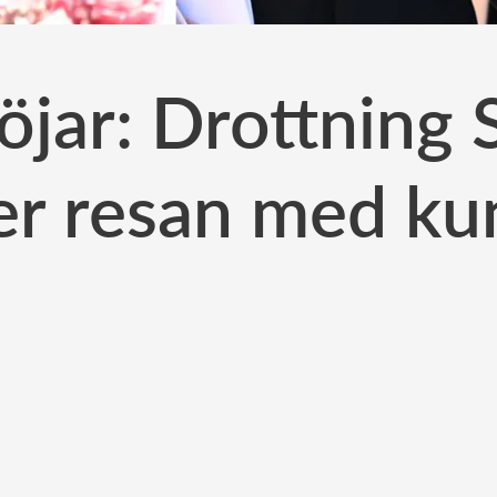
öjar: Drottning Si
er resan med ku