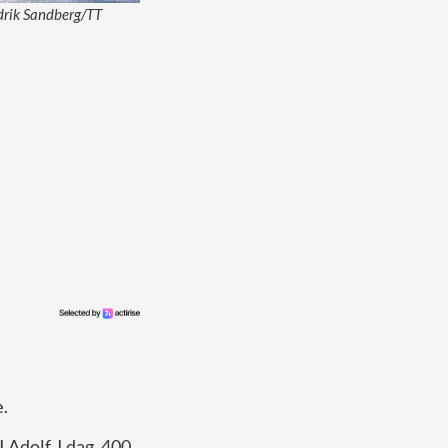
edrik Sandberg/TT
e
.
 Adolf. I dag, 400