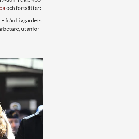
da
och fortsätter:
re från Livgardets
arbetare, utanför