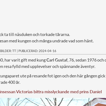
ick ta till näsduken och torkade tårarna.
 resan med kungen och många undrade vad som hänt.
|
BILDER: TT
|
PUBLICERAD: 2024-04-16
80, har varit gift med kung
Carl Gustaf
, 76, sedan 1976 och 
en resa fylld med upplevelser och spännande äventyr.
gaparet ute på resande fot igen och den här gången gick fä
rade 400 år.
nsessan Victorias bittra misslyckande med prins Daniel