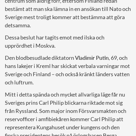
centrum som aldrig förr, eftersom Finland redan
bestämt att man ska lämna in en ansökan till Nato och
Sverige mest troligt kommer att bestämma att göra
detsamma.
Dessa beslut har tagits emot med ilska och
upprördhet i Moskva.
Den blodbesudlade diktatorn
Vladimir Putin
, 69, och
hans lakejer i Kreml har skickat verbala varningar mot
Sverige och Finland – och också kränkt länders vatten
och luftrum.
Mitt i detta spända och mycket allvarliga läge får nu
Sveriges prins Carl Philip blickarna riktade mot sig
från Ryssland. Som major inom Försvarsmakten och
reservofficer i amfibiekåren kommer Carl Philip att
representera Kungahuset under kungens och den
finska presidentens besök på örlogsbasen Berga