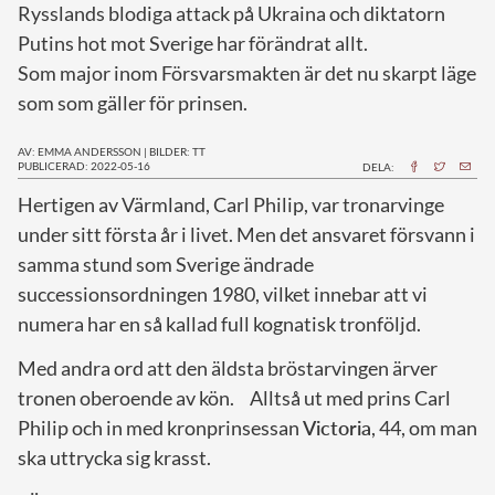
Rysslands blodiga attack på Ukraina och diktatorn
Putins hot mot Sverige har förändrat allt.
Som major inom Försvarsmakten är det nu skarpt läge
som som gäller för prinsen.
AV: EMMA ANDERSSON
|
BILDER: TT
PUBLICERAD: 2022-05-16
DELA:
H
ertigen av Värmland, Carl Philip, var tronarvinge
under sitt första år i livet. Men det ansvaret försvann i
samma stund som Sverige ändrade
successionsordningen 1980, vilket innebar att vi
numera har en så kallad full kognatisk tronföljd.
Med andra ord att den äldsta bröstarvingen ärver
tronen oberoende av kön. Alltså ut med prins Carl
Philip och in med kronprinsessan
Victoria
, 44, om man
ska uttrycka sig krasst.