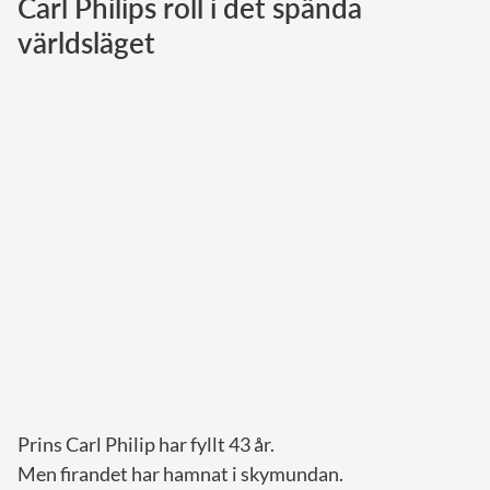
Carl Philips roll i det spända
världsläget
Norska kungahuset
Danska kungahuset
Spanska kungahuset
Nederländska kungahuset
Belgiska kungahuset
Jordanska kungahuset
Luxemburgska storhertighuset
Japanska kejsarhuset
Thailändska kungahuset
Marockanska kungahuset
Monacos furstehus
Prins Carl Philip har fyllt 43 år.
Men firandet har hamnat i skymundan.