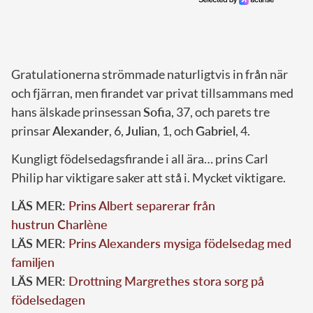
Gratulationerna strömmade naturligtvis in från när
och fjärran, men firandet var privat tillsammans med
hans älskade prinsessan
Sofia
, 37, och parets tre
prinsar
Alexander
, 6,
Julian
, 1, och
Gabriel
, 4.
Kungligt födelsedagsfirande i all ära… prins Carl
Philip har viktigare saker att stå i. Mycket viktigare.
LÄS MER:
Prins Albert separerar från
hustrun Charlène
LÄS MER:
Prins Alexanders mysiga födelsedag med
familjen
LÄS MER:
Drottning Margrethes stora sorg på
födelsedagen