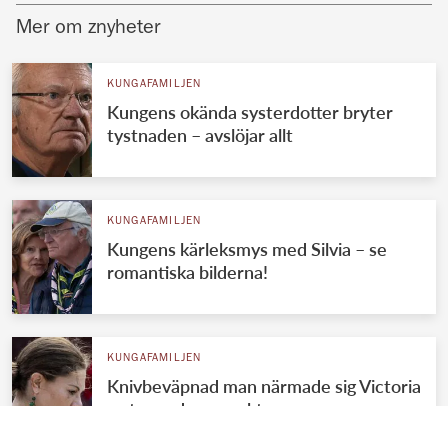
Mer om znyheter
KUNGAFAMILJEN
Kungens okända systerdotter bryter
tystnaden – avslöjar allt
KUNGAFAMILJEN
Kungens kärleksmys med Silvia – se
romantiska bilderna!
KUNGAFAMILJEN
Knivbeväpnad man närmade sig Victoria
– stoppades av vakter