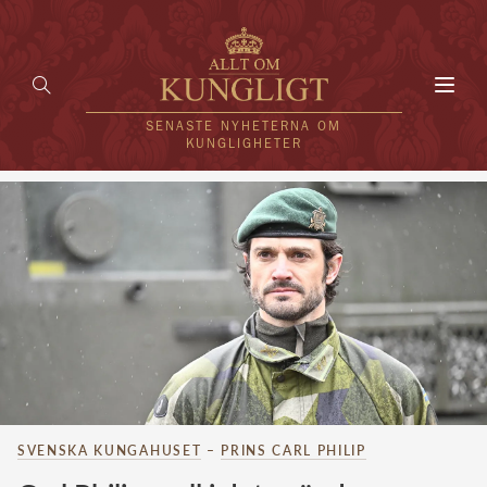
Toggl
navig
SENASTE NYHETERNA OM
KUNGLIGHETER
HEM
KUNGAFAMILJEN
UTLÄNDSKT
KÄNDISAR
VÄRLDENS KUNGAHUS
Svenska kungahuset
SVENSKA KUNGAHUSET
–
PRINS CARL PHILIP
REDAKTION
Brittiska kungahuset