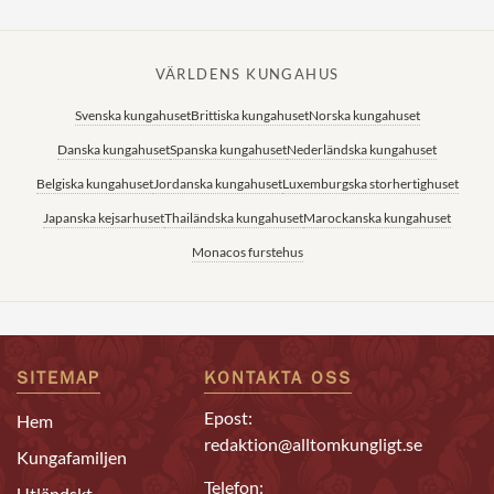
VÄRLDENS KUNGAHUS
Svenska kungahuset
Brittiska kungahuset
Norska kungahuset
Danska kungahuset
Spanska kungahuset
Nederländska kungahuset
Belgiska kungahuset
Jordanska kungahuset
Luxemburgska storhertighuset
Japanska kejsarhuset
Thailändska kungahuset
Marockanska kungahuset
Monacos furstehus
SITEMAP
KONTAKTA OSS
Epost:
Hem
redaktion@alltomkungligt.se
Kungafamiljen
Telefon:
Utländskt