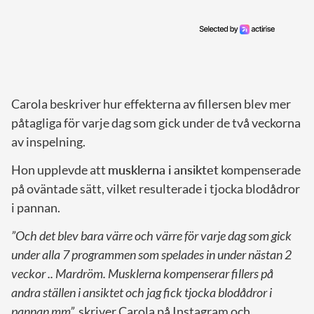
Carola beskriver hur effekterna av fillersen blev mer
påtagliga för varje dag som gick under de två veckorna
av inspelning.
Hon upplevde att
musklerna i ansiktet
kompenserade
på oväntade sätt, vilket resulterade i tjocka blodådror
i pannan.
”Och det blev bara värre och värre för varje dag som gick
under alla 7 programmen som spelades in under nästan 2
veckor .. Mardröm. Musklerna kompenserar fillers på
andra ställen i ansiktet och jag fick tjocka blodådror i
pannan mm”,
skriver Carola på Instagram och