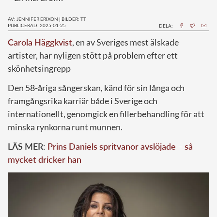
AV: JENNIFER ERIXON
|
BILDER: TT
PUBLICERAD: 2025-01-25
DELA:
Carola Häggkvist
, en av Sveriges mest älskade
artister, har nyligen stött på problem efter ett
skönhetsingrepp
Den 58-åriga sångerskan, känd för sin långa och
framgångsrika karriär både i Sverige och
internationellt, genomgick en fillerbehandling för att
minska rynkorna runt munnen.
LÄS MER:
Prins Daniels spritvanor avslöjade – så
mycket dricker han