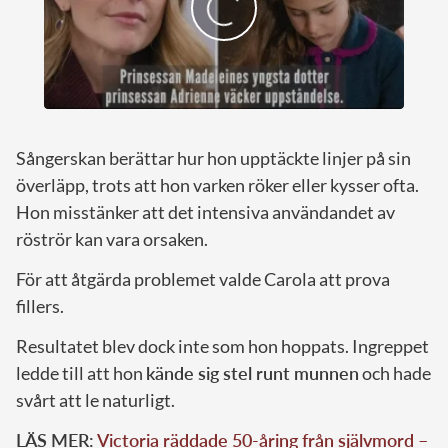
Sångerskan berättar hur hon upptäckte linjer på sin
överläpp, trots att hon varken röker eller kysser ofta.
Hon misstänker att det intensiva användandet av
röströr kan vara orsaken.
För att åtgärda problemet valde Carola att prova
fillers.
Resultatet blev dock inte som hon hoppats. Ingreppet
ledde till att hon
kände sig stel runt munnen
och hade
svårt att le naturligt.
LÄS MER:
Victoria räddade 50-åring från självmord –