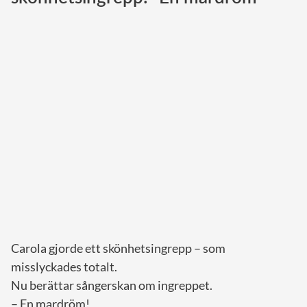
Norska kungahuset
Danska kungahuset
Spanska kungahuset
Nederländska kungahuset
Belgiska kungahuset
Jordanska kungahuset
Luxemburgska storhertighuset
Japanska kejsarhuset
Thailändska kungahuset
Marockanska kungahuset
Carola gjorde ett skönhetsingrepp – som
Monacos furstehus
misslyckades totalt.
Nu berättar sångerskan om ingreppet.
– En mardröm!