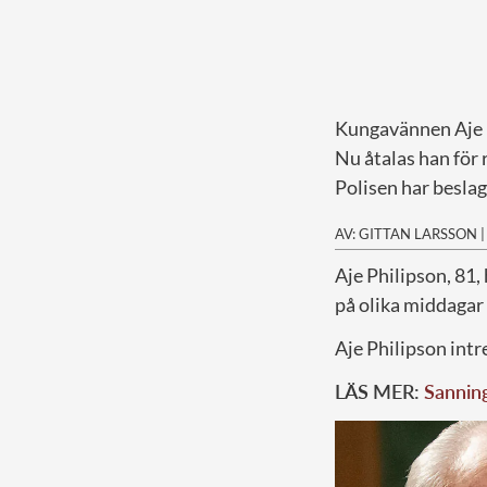
Kungavännen Aje Ph
Nu åtalas han för 
Polisen har besla
AV: GITTAN LARSSON
A
je Philipson, 81
på olika middagar 
Aje Philipson intr
LÄS MER:
Sannin