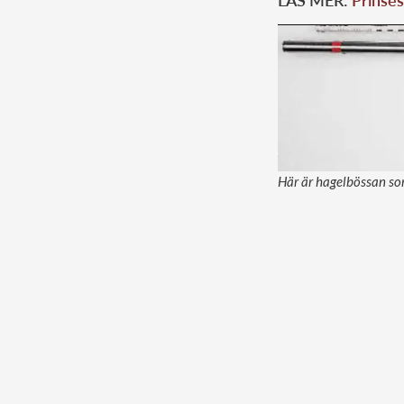
LÄS MER:
Prinses
Här är hagelbössan som