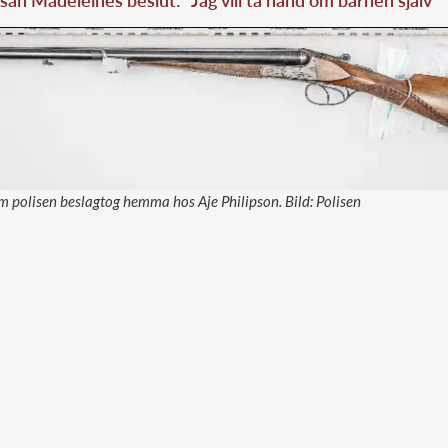
san Madeleines beslut: ”Jag vill ta hand om barnen själv”
 polisen beslagtog hemma hos Aje Philipson. Bild: Polisen