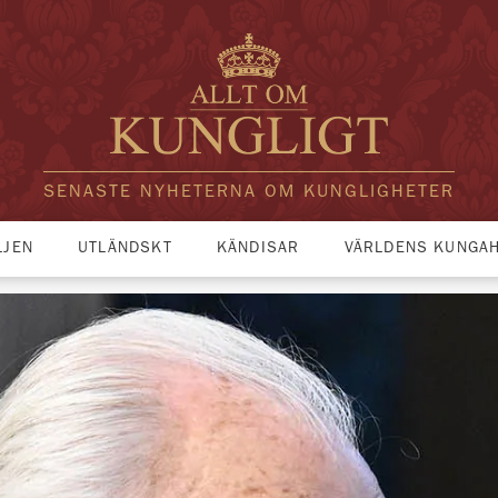
SENASTE NYHETERNA OM KUNGLIGHETER
LJEN
UTLÄNDSKT
KÄNDISAR
VÄRLDENS KUNGA