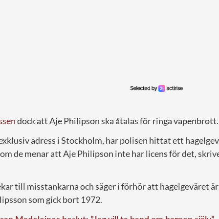
ssen
dock att Aje Philipson ska åtalas för ringa vapenbrott.
n exklusiv adress i Stockholm, har polisen hittat ett hagelge
som de menar att Aje Philipson inte har licens för det, skri
r till misstankarna och säger i förhör att hagelgeväret är 
ipsson som gick bort 1972.