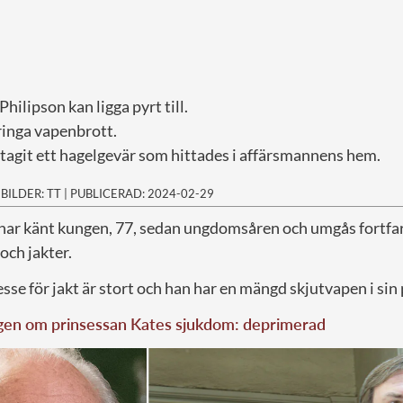
ilipson kan ligga pyrt till.
ringa vapenbrott.
gtagit ett hagelgevär som hittades i affärsmannens hem.
|
BILDER: TT
|
PUBLICERAD: 2024-02-29
, har känt kungen, 77, sedan ungdomsåren och umgås fortfa
och jakter.
esse för jakt är stort och han har en mängd skjutvapen i sin
gen om prinsessan Kates sjukdom: deprimerad