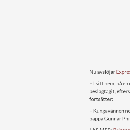
Nu avslöjar
Expre
– I sitt hem, på e
beslagtagit, efter
fortsätter:
– Kungavännen neka
pappa Gunnar Phil