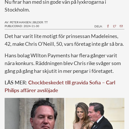
Nu firar han med sin gode vän på lyxkrogarna i
Stockholm.
AV: PETER HANSEN
|
BILDER: TT
PUBLICERAD: 2024-11-30
DELA:
D
et har varit lite motigt för prinsessan Madeleines,
42, make Chris O’Neill, 50, vars företag inte går så bra.
Hans bolag WIlton Payments har flera gånger varit
nära konkurs. Räddningen blev Chris rike svåger som
gång på gång har skjutit in mer pengar i företaget.
LÄS MER:
Chockbeskedet till gravida Sofia – Carl
Philips affärer avslöjade