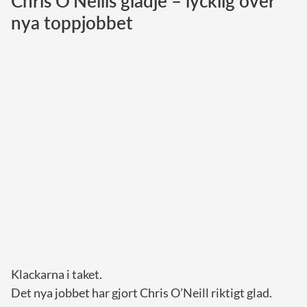
Chris O'Neills glädje – lycklig över
nya toppjobbet
Norska kungahuset
Danska kungahuset
Spanska kungahuset
Nederländska kungahuset
Belgiska kungahuset
Jordanska kungahuset
Luxemburgska storhertighuset
Japanska kejsarhuset
Thailändska kungahuset
Marockanska kungahuset
Monacos furstehus
Klackarna i taket.
Det nya jobbet har gjort Chris O’Neill riktigt glad.