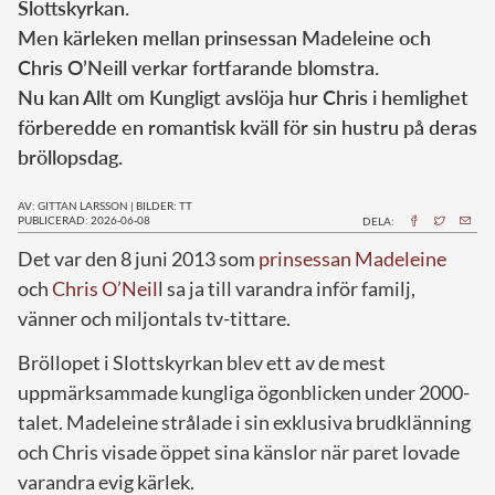
Slottskyrkan.
Men kärleken mellan prinsessan Madeleine och
Chris O’Neill verkar fortfarande blomstra.
Nu kan Allt om Kungligt avslöja hur Chris i hemlighet
förberedde en romantisk kväll för sin hustru på deras
bröllopsdag.
AV: GITTAN LARSSON
|
BILDER: TT
PUBLICERAD: 2026-06-08
DELA:
Det var den 8 juni 2013 som
prinsessan Madeleine
och
Chris O’Neil
l sa ja till varandra inför familj,
vänner och miljontals tv-tittare.
Bröllopet i Slottskyrkan blev ett av de mest
uppmärksammade kungliga ögonblicken under 2000-
talet. Madeleine strålade i sin exklusiva brudklänning
och Chris visade öppet sina känslor när paret lovade
varandra evig kärlek.