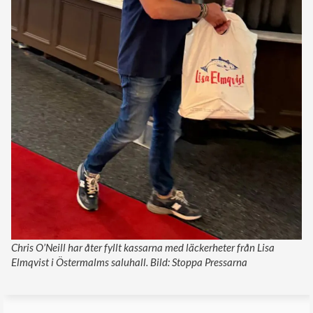
Chris O’Neill har åter fyllt kassarna med läckerheter från Lisa
Elmqvist i Östermalms saluhall. Bild: Stoppa Pressarna