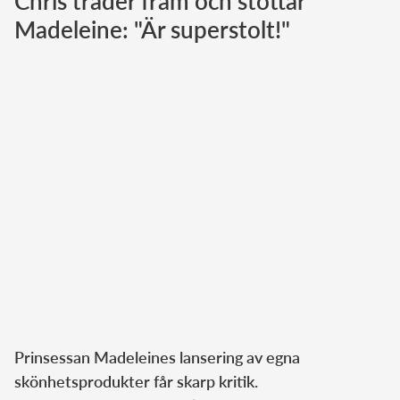
Chris träder fram och stöttar
Madeleine: "Är superstolt!"
Norska kungahuset
Danska kungahuset
Spanska kungahuset
Nederländska kungahuset
Belgiska kungahuset
Jordanska kungahuset
Luxemburgska storhertighuset
Japanska kejsarhuset
Thailändska kungahuset
Marockanska kungahuset
Monacos furstehus
Prinsessan Madeleines lansering av egna
skönhetsprodukter får skarp kritik.