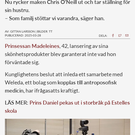
Nu rycker maken Chris O’Neill ut och tar ställning för
sin hustru.
– Som familj stöttar vi varandra, säger han.
AV: GITTAN LARSSON
|
BILDER: TT
PUBLICERAD: 2025-03-28
DELA:
Prinsessan Madeleines
, 42, lansering av sina
skönhetsprodukter blev garanterat inte vad hon
förväntade sig.
Kunglighetens beslut att inleda ett samarbete med
Weleda, ett bolag som
kopplas till antroposofisk
medicin,
har ifrågasatts kraftigt.
LÄS MER:
Prins Daniel pekas ut i storbråk på Estelles
skola