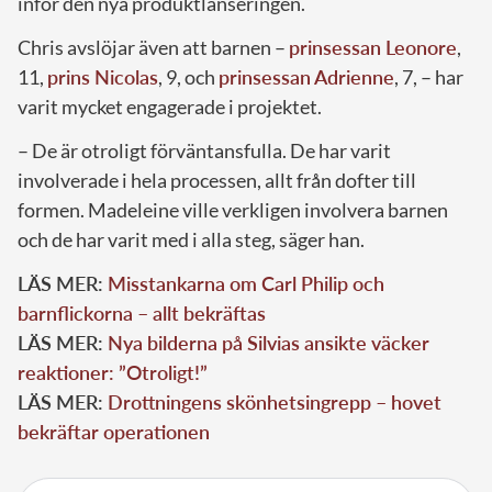
inför den nya produktlanseringen.
Chris avslöjar även att barnen –
prinsessan Leonore
,
11,
prins Nicolas
, 9, och
prinsessan Adrienne
, 7, – har
varit mycket engagerade i projektet.
– De är otroligt förväntansfulla. De har varit
involverade i hela processen, allt från dofter till
formen. Madeleine ville verkligen involvera barnen
och de har varit med i alla steg, säger han.
LÄS MER:
Misstankarna om Carl Philip och
barnflickorna – allt bekräftas
LÄS MER:
Nya bilderna på Silvias ansikte väcker
reaktioner: ”Otroligt!”
LÄS MER:
Drottningens skönhetsingrepp – hovet
bekräftar operationen