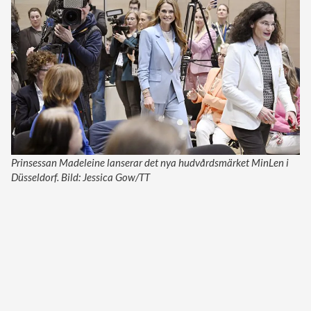
Prinsessan Madeleine lanserar det nya hudvårdsmärket MinLen i
Düsseldorf. Bild: Jessica Gow/TT