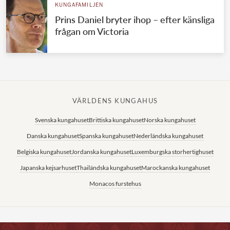
KUNGAFAMILJEN
Prins Daniel bryter ihop – efter känsliga
frågan om Victoria
VÄRLDENS KUNGAHUS
Svenska kungahuset
Brittiska kungahuset
Norska kungahuset
Danska kungahuset
Spanska kungahuset
Nederländska kungahuset
Belgiska kungahuset
Jordanska kungahuset
Luxemburgska storhertighuset
Japanska kejsarhuset
Thailändska kungahuset
Marockanska kungahuset
Monacos furstehus