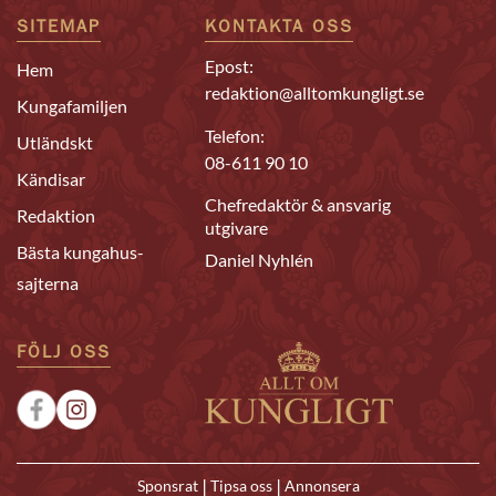
SITEMAP
KONTAKTA OSS
Epost:
Hem
redaktion@alltomkungligt.se
Kungafamiljen
Telefon:
Utländskt
08-611 90 10
Kändisar
Chefredaktör & ansvarig
Redaktion
utgivare
Bästa kungahus-
Daniel Nyhlén
sajterna
FÖLJ OSS
|
|
Sponsrat
Tipsa oss
Annonsera