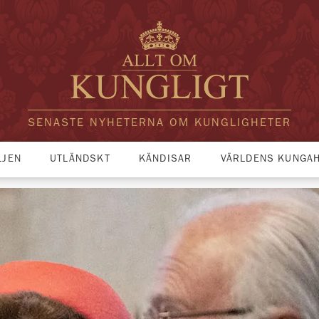
SENASTE NYHETERNA OM KUNGLIGHETER
LJEN
UTLÄNDSKT
KÄNDISAR
VÄRLDENS KUNGA