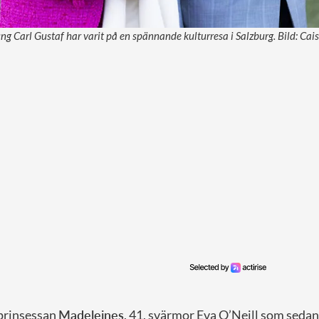
ung Carl Gustaf har varit på en spännande kulturresa i Salzburg. Bild: C
prinsessan
Madeleines
, 41, svärmor Eva O’Neill som sedan 