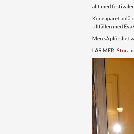
allt med festivalen
Kungaparet anlände
tillfällen med Eva
Men så plötsligt 
LÄS MER:
Stora 