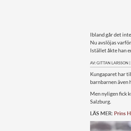
Ibland går det inte
Nu avslöjas varför
Istället åkte han e
AV: GITTAN LARSSON
K
ungaparet har ti
barnbarnen även h
Men nyligen fick ku
Salzburg.
LÄS MER:
Prins H