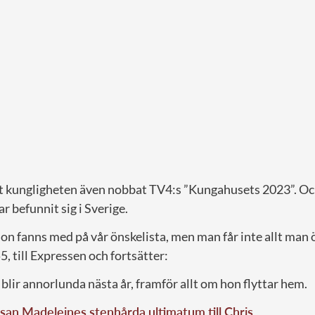
att kungligheten även nobbat TV4:s ”Kungahusets 2023”. Och
r befunnit sig i Sverige.
 hon fanns med på vår önskelista, men man får inte allt man 
5, till Expressen och fortsätter:
t blir annorlunda nästa år, framför allt om hon flyttar hem.
san Madeleines stenhårda ultimatum till Chris