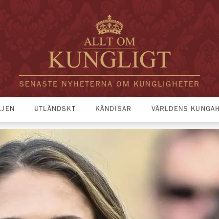
SENASTE NYHETERNA OM KUNGLIGHETER
LJEN
UTLÄNDSKT
KÄNDISAR
VÄRLDENS KUNGA