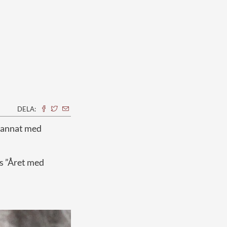
DELA:
d annat med
:s ”Året med