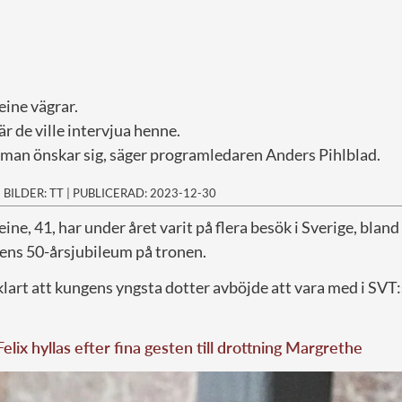
ine vägrar.
r de ville intervjua henne.
t man önskar sig, säger programledaren Anders Pihlblad.
|
BILDER: TT
|
PUBLICERAD: 2023-12-30
ne, 41, har under året varit på flera besök i Sverige, blan
ens 50-årsjubileum på tronen.
klart att kungens yngsta dotter avböjde att vara med i SVT
elix hyllas efter fina gesten till drottning Margrethe