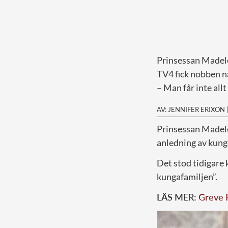
Prinsessan Madele
TV4 fick nobben nä
– Man får inte all
AV: JENNIFER ERIXON
P
rinsessan Madelei
anledning av kung
Det stod tidigare 
kungafamiljen”.
LÄS MER:
Greve F