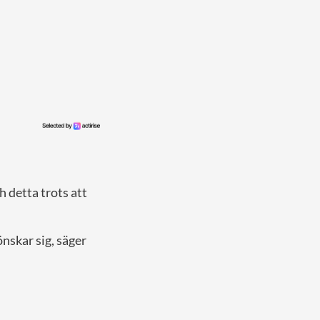
 detta trots att
önskar sig, säger