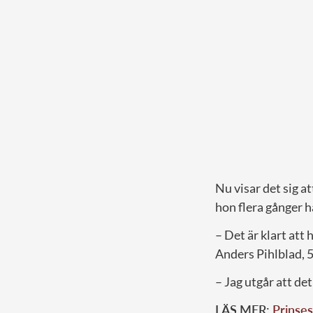
Nu visar det sig 
hon flera gånger ha
– Det är klart att
Anders Pihlblad, 5
– Jag utgår att de
LÄS MER:
Prinses