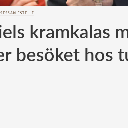
NSESSAN ESTELLE
iels kramkalas m
r besöket hos t