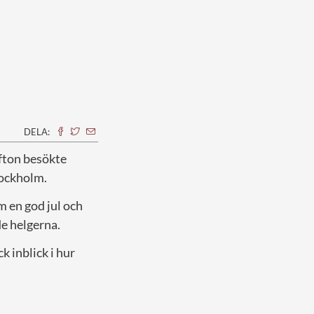
DELA:
afton besökte
tockholm.
 en god jul och
de helgerna.
fick inblick i hur