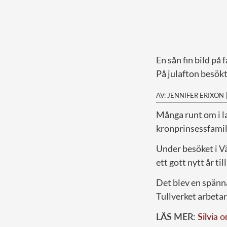
En sån fin bild på 
På julafton besökt
AV: JENNIFER ERIXON
M
ånga runt om i l
kronprinsessfamil
Under besöket i V
ett gott nytt år t
Det blev en spänn
Tullverket arbetar
LÄS MER:
Silvia 