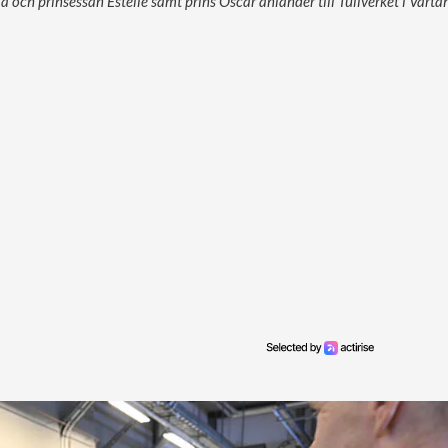
a och prinsessan Estelle samt prins Oscar anländer till Tullverket i Värt