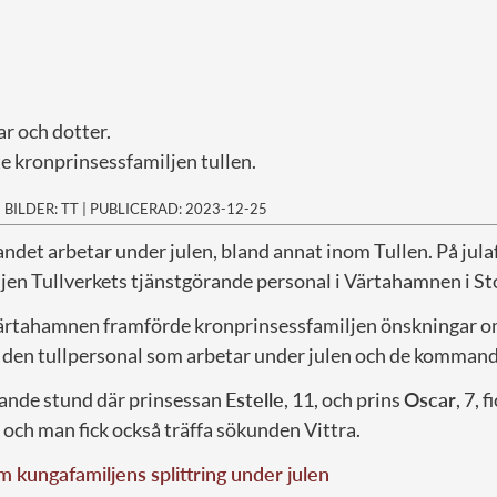
far och dotter.
e kronprinsessfamiljen tullen.
|
BILDER: TT
|
PUBLICERAD: 2023-12-25
andet arbetar under julen, bland annat inom Tullen. På jul
jen Tullverkets tjänstgörande personal i Värtahamnen i S
ärtahamnen framförde kronprinsessfamiljen önskningar om
ill den tullpersonal som arbetar under julen och de komman
ande stund där prinsessan
Estelle
, 11, och prins
Oscar
, 7, 
 och man fick också träffa sökunden Vittra.
om kungafamiljens splittring under julen