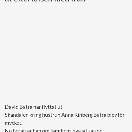
Norska kungahuset
Danska kungahuset
Spanska kungahuset
Nederländska kungahuset
Belgiska kungahuset
Jordanska kungahuset
Luxemburgska storhertighuset
Japanska kejsarhuset
Thailändska kungahuset
Marockanska kungahuset
David Batra har flyttat ut.
Monacos furstehus
Skandalen kring hustrun Anna Kinberg Batra blev för
mycket.
Nu berättar han om familjens nya situation.