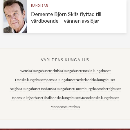
KÄNDISAR
Demente Björn Skifs flyttad till
vårdboende – vännen avslöjar
VÄRLDENS KUNGAHUS
Svenska kungahuset
Brittiska kungahuset
Norska kungahuset
Danska kungahuset
Spanska kungahuset
Nederländska kungahuset
Belgiska kungahuset
Jordanska kungahuset
Luxemburgska storhertighuset
Japanska kejsarhuset
Thailändska kungahuset
Marockanska kungahuset
Monacos furstehus