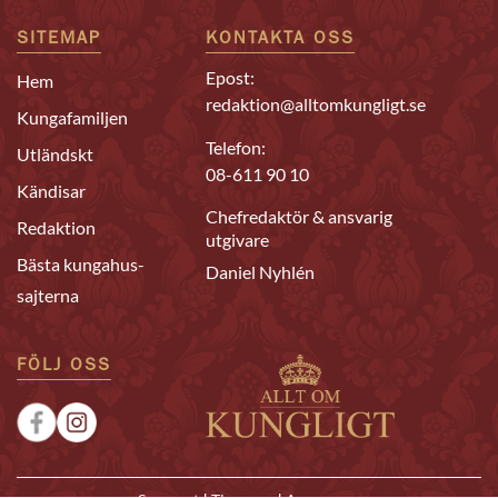
SITEMAP
KONTAKTA OSS
Epost:
Hem
redaktion@alltomkungligt.se
Kungafamiljen
Telefon:
Utländskt
08-611 90 10
Kändisar
Chefredaktör & ansvarig
Redaktion
utgivare
Bästa kungahus-
Daniel Nyhlén
sajterna
FÖLJ OSS