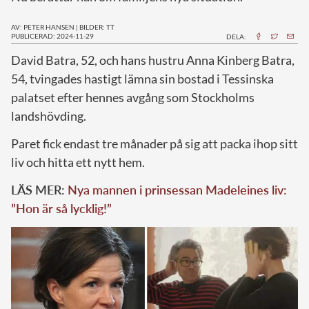
AV: PETER HANSEN
|
BILDER: TT
PUBLICERAD: 2024-11-29
DELA:
D
avid Batra, 52, och hans hustru Anna Kinberg Batra,
54, tvingades hastigt lämna sin bostad i Tessinska
palatset efter hennes avgång som Stockholms
landshövding.
Paret fick endast tre månader på sig att packa ihop sitt
liv och hitta ett nytt hem.
LÄS MER:
Nya mannen i prinsessan Madeleines liv:
”Hon är så lycklig!”