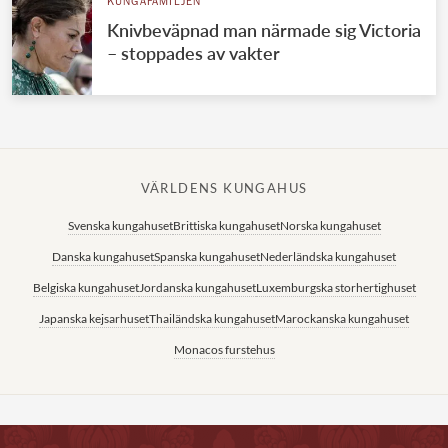
KUNGAFAMILJEN
Knivbeväpnad man närmade sig Victoria
– stoppades av vakter
VÄRLDENS KUNGAHUS
Svenska kungahuset
Brittiska kungahuset
Norska kungahuset
Danska kungahuset
Spanska kungahuset
Nederländska kungahuset
Belgiska kungahuset
Jordanska kungahuset
Luxemburgska storhertighuset
Japanska kejsarhuset
Thailändska kungahuset
Marockanska kungahuset
Monacos furstehus