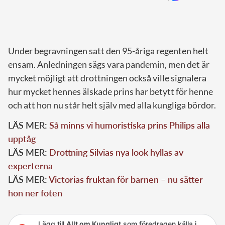
Under begravningen satt den 95-åriga regenten helt
ensam. Anledningen sägs vara pandemin, men det är
mycket möjligt att drottningen också ville signalera
hur mycket hennes älskade prins har betytt för henne
och att hon nu står helt själv med alla kungliga bördor.
LÄS MER:
Så minns vi humoristiska prins Philips alla
upptåg
LÄS MER:
Drottning Silvias nya look hyllas av
experterna
LÄS MER:
Victorias fruktan för barnen – nu sätter
hon ner foten
Lägg till
Allt om Kungligt
som föredragen källa i