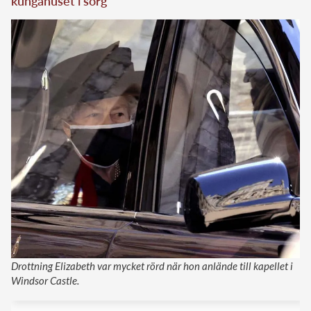
kungahuset i sorg
Drottning Elizabeth var mycket rörd när hon anlände till kapellet i
Windsor Castle.