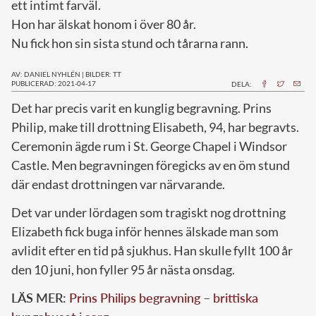
ett intimt farväl.
Hon har älskat honom i över 80 år.
Nu fick hon sin sista stund och tårarna rann.
AV: DANIEL NYHLÉN
|
BILDER: TT
PUBLICERAD: 2021-04-17
DELA:
D
et har precis varit en kunglig begravning. Prins
Philip, make till drottning Elisabeth, 94, har begravts.
Ceremonin ägde rum i St. George Chapel i Windsor
Castle. Men begravningen föregicks av en öm stund
där endast drottningen var närvarande.
Det var under lördagen som tragiskt nog drottning
Elizabeth fick buga inför hennes älskade man som
avlidit efter en tid på sjukhus. Han skulle fyllt 100 år
den 10 juni, hon fyller 95 år nästa onsdag.
LÄS MER:
Prins Philips begravning – brittiska