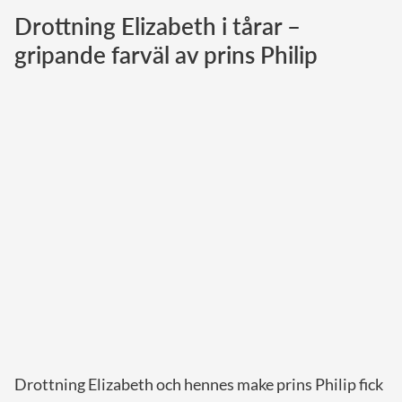
Drottning Elizabeth i tårar –
Norska kungahuset
gripande farväl av prins Philip
Danska kungahuset
Spanska kungahuset
Nederländska kungahuset
Belgiska kungahuset
Jordanska kungahuset
Luxemburgska storhertighuset
Japanska kejsarhuset
Thailändska kungahuset
Marockanska kungahuset
Monacos furstehus
Drottning Elizabeth och hennes make prins Philip fick