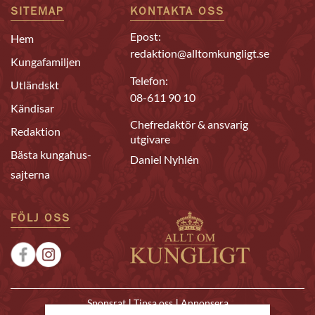
SITEMAP
KONTAKTA OSS
Epost:
Hem
redaktion@alltomkungligt.se
Kungafamiljen
Telefon:
Utländskt
08-611 90 10
Kändisar
Chefredaktör & ansvarig
Redaktion
utgivare
Bästa kungahus-
Daniel Nyhlén
sajterna
FÖLJ OSS
|
|
Sponsrat
Tipsa oss
Annonsera