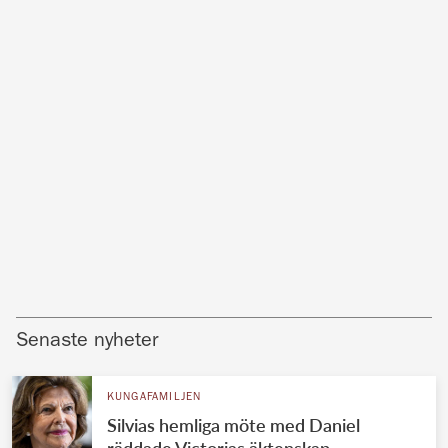
Senaste nyheter
KUNGAFAMILJEN
Silvias hemliga möte med Daniel
räddade Victorias äktenskap