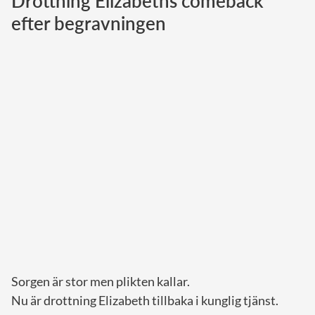
Drottning Elizabeths comeback
efter begravningen
Norska kungahuset
Danska kungahuset
Spanska kungahuset
Nederländska kungahuset
Belgiska kungahuset
Jordanska kungahuset
Luxemburgska storhertighuset
Japanska kejsarhuset
Thailändska kungahuset
Marockanska kungahuset
Monacos furstehus
Sorgen är stor men plikten kallar.
Nu är drottning Elizabeth tillbaka i kunglig tjänst.