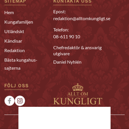
SITEMAP
KONTAKTA OSS
Epost:
Hem
redaktion@alltomkungligt.se
Kungafamiljen
Telefon:
Utländskt
08-611 90 10
Kändisar
Chefredaktör & ansvarig
Redaktion
utgivare
Bästa kungahus-
Daniel Nyhlén
sajterna
FÖLJ OSS
|
|
Sponsrat
Tipsa oss
Annonsera