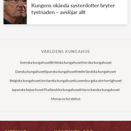
Kungens okända systerdotter bryter
tystnaden – avslöjar allt
VÄRLDENS KUNGAHUS
Svenska kungahuset
Brittiska kungahuset
Norska kungahuset
Danska kungahuset
Spanska kungahuset
Nederländska kungahuset
Belgiska kungahuset
Jordanska kungahuset
Luxemburgska storhertighuset
Japanska kejsarhuset
Thailändska kungahuset
Marockanska kungahuset
Monacos furstehus