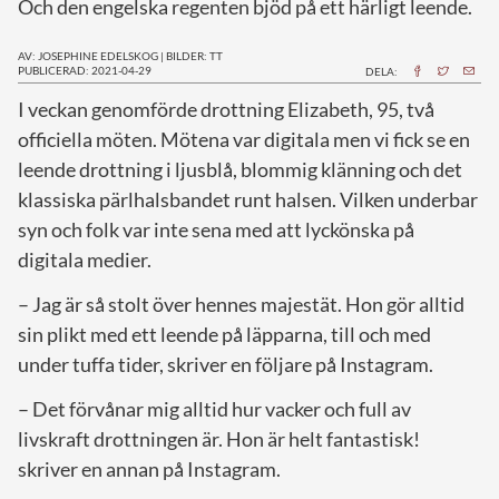
Och den engelska regenten bjöd på ett härligt leende.
AV: JOSEPHINE EDELSKOG
|
BILDER: TT
PUBLICERAD: 2021-04-29
DELA:
I
veckan genomförde drottning Elizabeth, 95, två
officiella möten. Mötena var digitala men vi fick se en
leende drottning i ljusblå, blommig klänning och det
klassiska pärlhalsbandet runt halsen. Vilken underbar
syn och folk var inte sena med att lyckönska på
digitala medier.
– Jag är så stolt över hennes majestät. Hon gör alltid
sin plikt med ett leende på läpparna, till och med
under tuffa tider, skriver en följare på Instagram.
– Det förvånar mig alltid hur vacker och full av
livskraft drottningen är. Hon är helt fantastisk!
skriver en annan på Instagram.