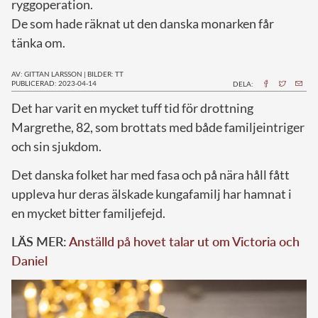
ryggoperation.
De som hade räknat ut den danska monarken får
tänka om.
AV: GITTAN LARSSON
|
BILDER: TT
PUBLICERAD: 2023-04-14
DELA:
D
et har varit en mycket tuff tid för drottning
Margrethe, 82, som brottats med både familjeintriger
och sin sjukdom.
Det danska folket har med fasa och på nära håll fått
uppleva hur deras älskade kungafamilj har hamnat i
en mycket bitter familjefejd.
LÄS MER:
Anställd på hovet talar ut om Victoria och
Daniel