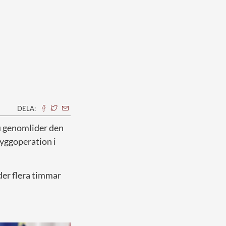
DELA:
nu genomlider den
ryggoperation i
der flera timmar