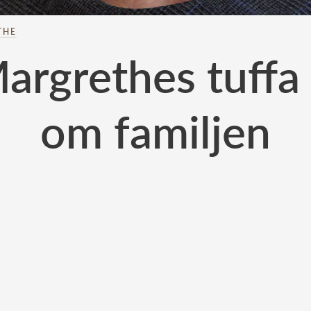
THE
argrethes tuff
om familjen