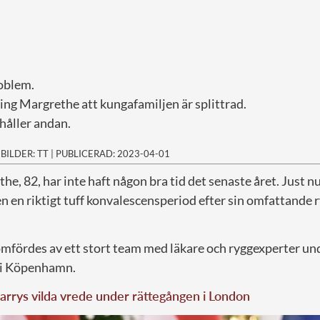
roblem.
ng Margrethe att kungafamiljen är splittrad.
håller andan.
|
BILDER: TT
|
PUBLICERAD: 2023-04-01
he, 82, har inte haft någon bra tid det senaste året. Just 
 en riktigt tuff konvalescensperiod efter sin omfattande 
fördes av ett stort team med läkare och ryggexperter un
 i Köpenhamn.
arrys vilda vrede under rättegången i London