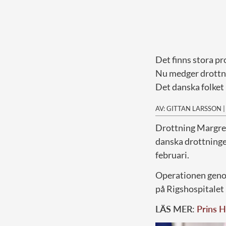
Det finns stora p
Nu medger drottni
Det danska folket 
AV: GITTAN LARSSON
D
rottning Margret
danska drottningen
februari.
Operationen genom
på Rigshospitalet
LÄS MER:
Prins H