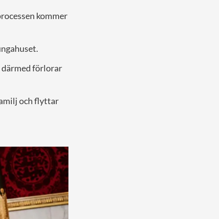
t processen kommer
kungahuset.
ch därmed förlorar
amilj och flyttar