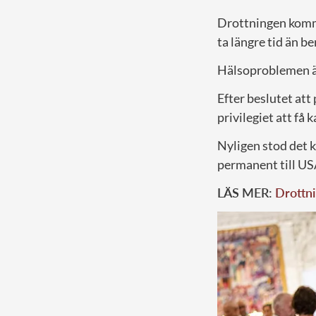
Drottningen komme
ta längre tid än b
Hälsoproblemen är 
Efter beslutet att
privilegiet att få 
Nyligen stod det k
permanent till US
LÄS MER:
Drottni