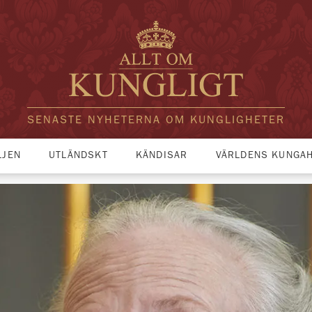
SENASTE NYHETERNA OM KUNGLIGHETER
LJEN
UTLÄNDSKT
KÄNDISAR
VÄRLDENS KUNGA