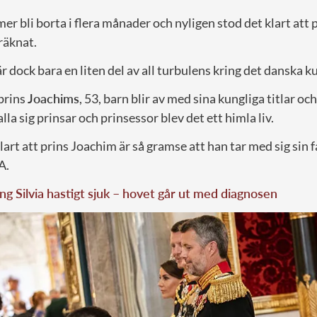
r bli borta i flera månader och nyligen stod det klart at
eräknat.
dock bara en liten del av all turbulens kring det danska 
 prins
Joachims
, 53, barn blir av med sina kungliga titlar o
kalla sig prinsar och prinsessor blev det ett himla liv.
lart att prins Joachim är så gramse att han tar med sig sin f
A.
ng Silvia hastigt sjuk – hovet går ut med diagnosen