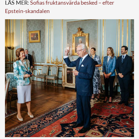
LÄS MER:
Sofias fruktansvärda besked – efter
Epstein-skandalen