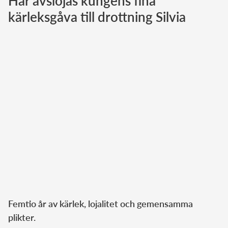
Här avslöjas kungens fina
kärleksgåva till drottning Silvia
Norska kungahuset
Danska kungahuset
Spanska kungahuset
Nederländska kungahuset
Belgiska kungahuset
Jordanska kungahuset
Luxemburgska storhertighuset
Japanska kejsarhuset
Thailändska kungahuset
Marockanska kungahuset
Monacos furstehus
Femtio år av kärlek, lojalitet och gemensamma
plikter.