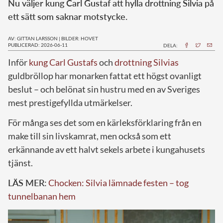
Nu väljer kung Carl Gustaf att hylla drottning Silvia på
ett sätt som saknar motstycke.
AV: GITTAN LARSSON
|
BILDER: HOVET
PUBLICERAD: 2026-06-11
DELA:
Inför
kung Carl Gustafs
och
drottning Silvias
guldbröllop har monarken fattat ett högst ovanligt
beslut – och belönat sin hustru med en av Sveriges
mest prestigefyllda utmärkelser.
För många ses det som en kärleksförklaring från en
make till sin livskamrat, men också som ett
erkännande av ett halvt sekels arbete i kungahusets
tjänst.
LÄS MER:
Chocken: Silvia lämnade festen – tog
tunnelbanan hem