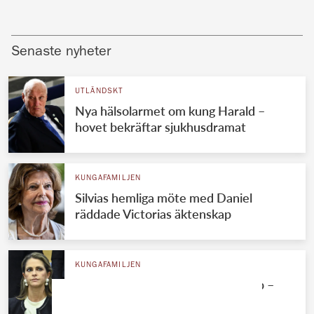
Senaste nyheter
UTLÄNDSKT
Nya hälsolarmet om kung Harald –
hovet bekräftar sjukhusdramat
KUNGAFAMILJEN
Silvias hemliga möte med Daniel
räddade Victorias äktenskap
KUNGAFAMILJEN
Madeleines ekonomiska jätteflopp –
Chris tvingas betala