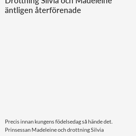
Drottning Silvia och Madeleine
äntligen återförenade
Norska kungahuset
Danska kungahuset
Spanska kungahuset
Nederländska kungahuset
Belgiska kungahuset
Jordanska kungahuset
Luxemburgska storhertighuset
Japanska kejsarhuset
Thailändska kungahuset
Marockanska kungahuset
Monacos furstehus
Precis innan kungens födelsedag så hände det.
Prinsessan Madeleine och drottning Silvia