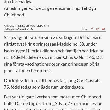
återförenades.
Anledningen var deras gemensamma hjärtefråga
Childhood.
AV: JOSEPHINE EDELSKOG
|
BILDER: TT
PUBLICERAD: 2021-04-30
DELA:
S
å ljuvligt att se dem sida vid sida igen. Det har varit
riktigt tyst kring prinsessan Madeleine, 38, under
isoleringen i Florida där hon och familjen bor. Men nu
när både Madeleine och maken
Chris O’Neill
, 46, fått
sina första vaccinationsdoser kan prinsessan börja
planera för en hemkomst.
Dock blev det inte till hennes far, kung
Carl Gustafs
,
75, födelsedag som ägde rum under dagen.
Det var tidigare i veckan som mötet med Childhood
hölls. Där deltog drottning Silvia, 77, och prinsessan
Madeleine, 38, digitalt i ett möte om familjecentret