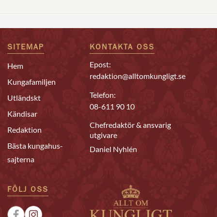
SITEMAP
KONTAKTA OSS
Epost:
Hem
redaktion@alltomkungligt.se
Kungafamiljen
Telefon:
Utländskt
08-611 90 10
Kändisar
Chefredaktör & ansvarig
Redaktion
utgivare
Bästa kungahus-
Daniel Nyhlén
sajterna
FÖLJ OSS