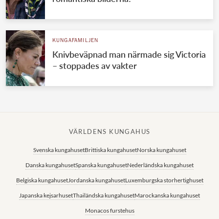
KUNGAFAMILJEN
Knivbeväpnad man närmade sig Victoria
– stoppades av vakter
VÄRLDENS KUNGAHUS
Svenska kungahuset
Brittiska kungahuset
Norska kungahuset
Danska kungahuset
Spanska kungahuset
Nederländska kungahuset
Belgiska kungahuset
Jordanska kungahuset
Luxemburgska storhertighuset
Japanska kejsarhuset
Thailändska kungahuset
Marockanska kungahuset
Monacos furstehus