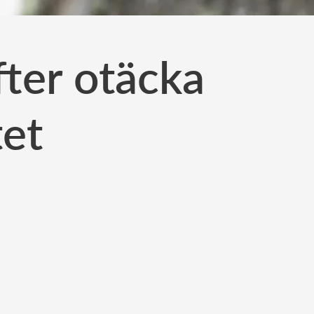
fter otäcka
tet