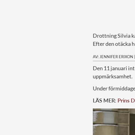
Drottning Silvia k
Efter den otäcka 
AV: JENNIFER ERIXON
Den 11 januari in
uppmärksamhet.
Under förmiddagen 
LÄS MER:
Prins D