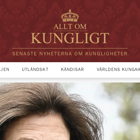
SENASTE NYHETERNA OM KUNGLIGHETER
LJEN
UTLÄNDSKT
KÄNDISAR
VÄRLDENS KUNGA