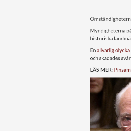
Omständigheterna
Myndigheterna påb
historiska landmä
En
allvarlig olycka
och skadades svår
LÄS MER:
Pinsamt