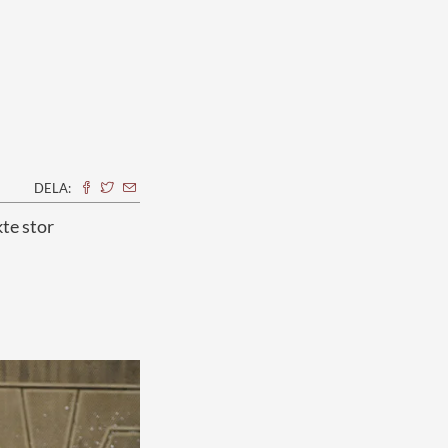
DELA:
te stor