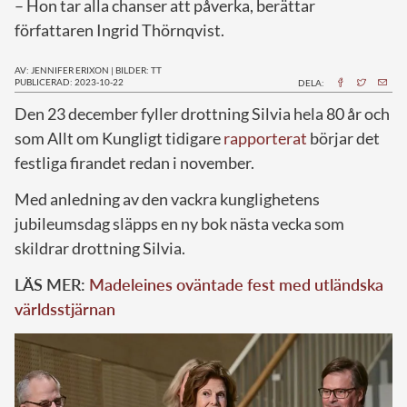
– Hon tar alla chanser att påverka, berättar
författaren Ingrid Thörnqvist.
AV: JENNIFER ERIXON
|
BILDER: TT
PUBLICERAD: 2023-10-22
DELA:
D
en 23 december fyller drottning Silvia hela 80 år och
som Allt om Kungligt tidigare
rapporterat
börjar det
festliga firandet redan i november.
Med anledning av den vackra kunglighetens
jubileumsdag släpps en ny bok nästa vecka som
skildrar drottning Silvia.
LÄS MER:
Madeleines oväntade fest med utländska
världsstjärnan