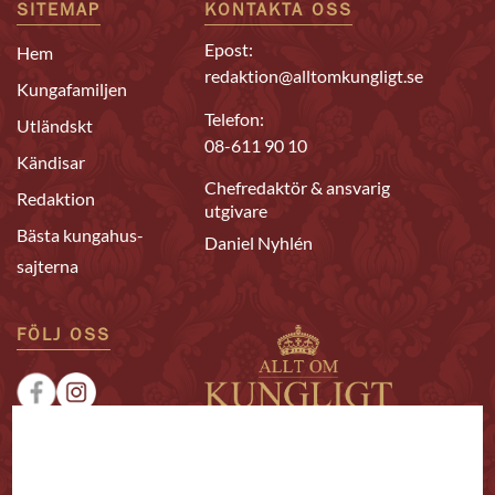
SITEMAP
KONTAKTA OSS
Epost:
Hem
redaktion@alltomkungligt.se
Kungafamiljen
Telefon:
Utländskt
08-611 90 10
Kändisar
Chefredaktör & ansvarig
Redaktion
utgivare
Bästa kungahus-
Daniel Nyhlén
sajterna
FÖLJ OSS
|
|
Sponsrat
Tipsa oss
Annonsera