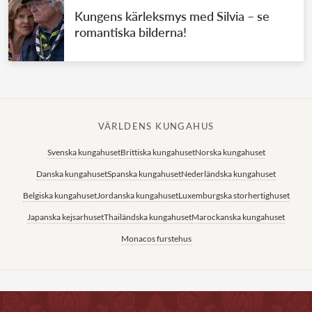
Kungens kärleksmys med Silvia – se
romantiska bilderna!
VÄRLDENS KUNGAHUS
Svenska kungahuset
Brittiska kungahuset
Norska kungahuset
Danska kungahuset
Spanska kungahuset
Nederländska kungahuset
Belgiska kungahuset
Jordanska kungahuset
Luxemburgska storhertighuset
Japanska kejsarhuset
Thailändska kungahuset
Marockanska kungahuset
Monacos furstehus