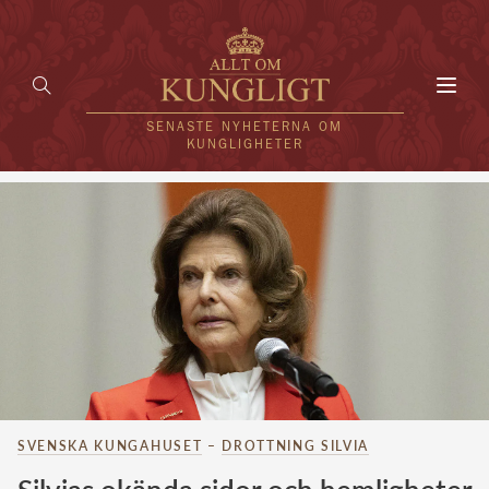
Toggl
navig
SENASTE NYHETERNA OM
KUNGLIGHETER
HEM
KUNGAFAMILJEN
UTLÄNDSKT
KÄNDISAR
VÄRLDENS KUNGAHUS
SVENSKA KUNGAHUSET
–
DROTTNING SILVIA
Svenska kungahuset
REDAKTION
Brittiska kungahuset