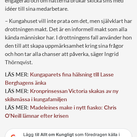
engagerad och om nätterna brukar skicka sms med
idéer till sina medarbetare.
– Kungahuset vill inte prata om det, men självklart har
drottningen makt. Det är en informell makt som alla
kända människor har. I drottningens fall använder hon
den till att skapa uppmärksamhet kring sina frågor
och hon tar alla chanser att påverka, säger Ingrid
Thörnqvist.
LÄS MER:
Kungaparets fina hälsning till Lasse
Berghagens änka
LÄS MER:
Kronprinsessan Victoria skakas av ny
skilsmässa i kungafamiljen
LÄS MER:
Madeleines make i nytt fiasko: Chris
O’Neill lämnar efter krisen
Lägg till
Allt om Kungligt
som föredragen källa i