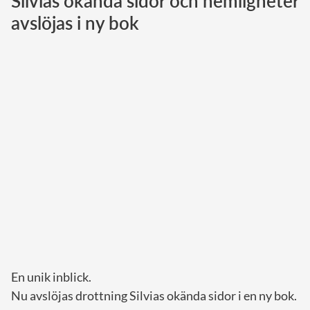
Silvias okända sidor och hemligheter
avslöjas i ny bok
Norska kungahuset
Danska kungahuset
Spanska kungahuset
Nederländska kungahuset
Belgiska kungahuset
Jordanska kungahuset
Luxemburgska storhertighuset
Japanska kejsarhuset
Thailändska kungahuset
Marockanska kungahuset
Monacos furstehus
En unik inblick.
Nu avslöjas drottning Silvias okända sidor i en ny bok.