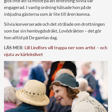
gick inte att ta miste på att drottning Silvia var
engagerad. I vanlig ordning hälsade hon på de
inbjudna gästerna som är lite till åren komna.
Silvia konverserade och det strålade om drottningen
som bar sin hembygdsdräkt, Lovödräkten – det gör
hon alltid på De gamlas dag.
LÄS MER:
Lill Lindfors vill trappa ner som artist – och
njuta av kärlekslivet