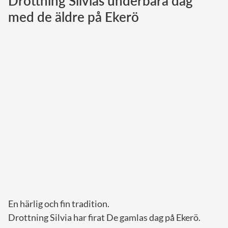
Drottning Silvias underbara dag
med de äldre på Ekerö
Norska kungahuset
Danska kungahuset
Spanska kungahuset
Nederländska kungahuset
Belgiska kungahuset
Jordanska kungahuset
Luxemburgska storhertighuset
Japanska kejsarhuset
Thailändska kungahuset
Marockanska kungahuset
Monacos furstehus
En härlig och fin tradition.
Drottning Silvia har firat De gamlas dag på Ekerö.