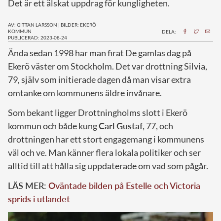
Det är ett älskat uppdrag för kungligheten.
AV: GITTAN LARSSON
|
BILDER: EKERÖ
KOMMUN
DELA:
PUBLICERAD: 2023-08-24
Ä
nda sedan 1998 har man firat De gamlas dag på
Ekerö väster om Stockholm. Det var drottning Silvia,
79, själv som initierade dagen då man visar extra
omtanke om kommunens äldre invånare.
Som bekant ligger Drottningholms slott i Ekerö
kommun och både kung
Carl Gustaf,
77, och
drottningen har ett stort engagemang i kommunens
väl och ve. Man känner flera lokala politiker och ser
alltid till att hålla sig uppdaterade om vad som pågår.
LÄS MER:
Oväntade bilden på Estelle och Victoria
sprids i utlandet