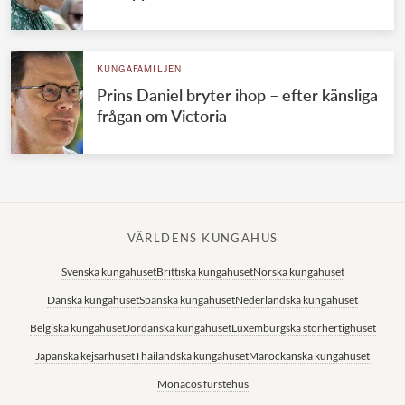
KUNGAFAMILJEN
Prins Daniel bryter ihop – efter känsliga
frågan om Victoria
VÄRLDENS KUNGAHUS
Svenska kungahuset
Brittiska kungahuset
Norska kungahuset
Danska kungahuset
Spanska kungahuset
Nederländska kungahuset
Belgiska kungahuset
Jordanska kungahuset
Luxemburgska storhertighuset
Japanska kejsarhuset
Thailändska kungahuset
Marockanska kungahuset
Monacos furstehus