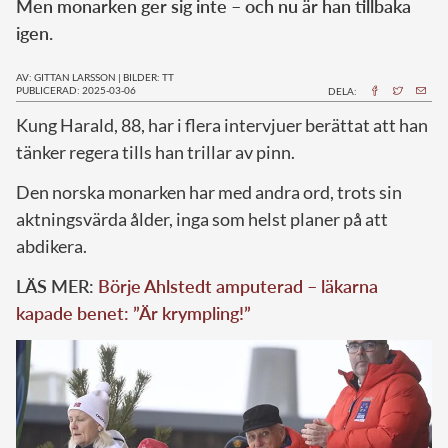
Men monarken ger sig inte – och nu är han tillbaka
igen.
AV: GITTAN LARSSON
|
BILDER: TT
PUBLICERAD: 2025-03-06
DELA:
Kung Harald, 88, har i flera intervjuer berättat att han
tänker regera tills han trillar av pinn.
Den norska monarken har med andra ord, trots sin
aktningsvärda ålder, inga som helst planer på att
abdikera.
LÄS MER:
Börje Ahlstedt amputerad – läkarna
kapade benet: ”Är krympling!”