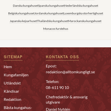
Danska kungahuset
Spanska kungahuset
Nederländska kungahuset
Belgiska kungahuset
Jordanska kungahuset
Luxemburgska storhertighuset
Japanska kejsarhuset
Thailändska kungahuset
Marockanska kungahuset
Monacos furstehus
SITEMAP
KONTAKTA OSS
Epost:
Hem
redaktion@alltomkungligt.se
Kungafamiljen
Telefon:
Utländskt
08-611 90 10
Kändisar
Chefredaktör & ansvarig
Redaktion
utgivare
Bästa kungahus-
Daniel Nyhlén