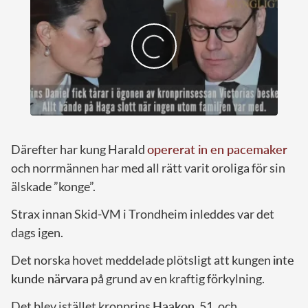
Därefter har kung Harald
opererat in en pacemaker
och norrmännen har med all rätt varit oroliga för sin
älskade ”konge”.
Strax innan Skid-VM i Trondheim inleddes var det
dags igen.
Det norska hovet meddelade plötsligt att kungen
inte
kunde närvara
på grund av en kraftig förkylning.
Det blev istället kronprins
Haakon
, 51, och