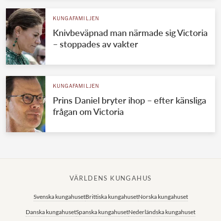
KUNGAFAMILJEN
Knivbeväpnad man närmade sig Victoria
– stoppades av vakter
KUNGAFAMILJEN
Prins Daniel bryter ihop – efter känsliga
frågan om Victoria
VÄRLDENS KUNGAHUS
Svenska kungahuset
Brittiska kungahuset
Norska kungahuset
Danska kungahuset
Spanska kungahuset
Nederländska kungahuset