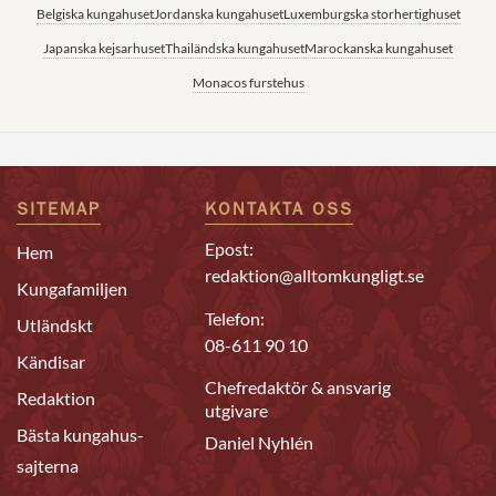
Belgiska kungahuset
Jordanska kungahuset
Luxemburgska storhertighuset
Japanska kejsarhuset
Thailändska kungahuset
Marockanska kungahuset
Monacos furstehus
SITEMAP
KONTAKTA OSS
Epost:
Hem
redaktion@alltomkungligt.se
Kungafamiljen
Telefon:
Utländskt
08-611 90 10
Kändisar
Chefredaktör & ansvarig
Redaktion
utgivare
Bästa kungahus-
Daniel Nyhlén
sajterna