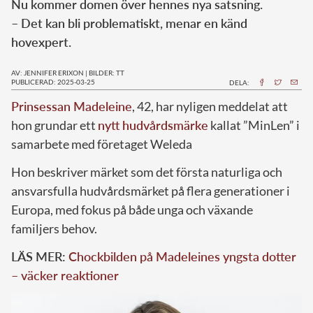
Nu kommer domen över hennes nya satsning.
– Det kan bli problematiskt, menar en känd
hovexpert.
AV: JENNIFER ERIXON
|
BILDER: TT
PUBLICERAD: 2025-03-25
DELA:
Prinsessan Madeleine
, 42, har nyligen meddelat att
hon grundar ett
nytt hudvårdsmärke
kallat ”MinLen” i
samarbete med företaget Weleda
Hon beskriver märket som det första naturliga och
ansvarsfulla hudvårdsmärket på flera generationer i
Europa, med fokus på både unga och växande
familjers behov.
LÄS MER:
Chockbilden på Madeleines yngsta dotter
– väcker reaktioner