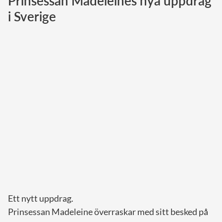
Prinsessan Madeleines nya uppdrag
i Sverige
Norska kungahuset
Danska kungahuset
Spanska kungahuset
Nederländska kungahuset
Belgiska kungahuset
Jordanska kungahuset
Luxemburgska storhertighuset
Japanska kejsarhuset
Thailändska kungahuset
Marockanska kungahuset
Monacos furstehus
Ett nytt uppdrag.
Prinsessan Madeleine överraskar med sitt besked på