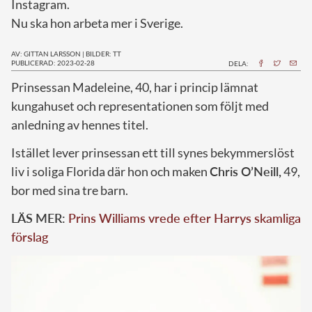
Instagram.
Nu ska hon arbeta mer i Sverige.
AV: GITTAN LARSSON
|
BILDER: TT
PUBLICERAD: 2023-02-28
DELA:
P
rinsessan Madeleine, 40, har i princip lämnat
kungahuset och representationen som följt med
anledning av hennes titel.
Istället lever prinsessan ett till synes bekymmerslöst
liv i soliga Florida där hon och maken
Chris O’Neill,
49,
bor med sina tre barn.
LÄS MER:
Prins Williams vrede efter Harrys skamliga
förslag