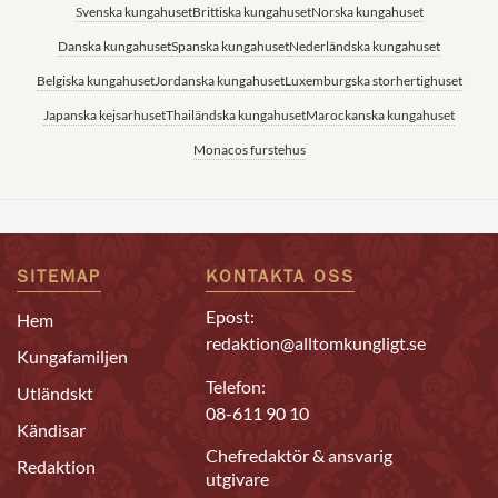
Svenska kungahuset
Brittiska kungahuset
Norska kungahuset
Danska kungahuset
Spanska kungahuset
Nederländska kungahuset
Belgiska kungahuset
Jordanska kungahuset
Luxemburgska storhertighuset
Japanska kejsarhuset
Thailändska kungahuset
Marockanska kungahuset
Monacos furstehus
SITEMAP
KONTAKTA OSS
Epost:
Hem
redaktion@alltomkungligt.se
Kungafamiljen
Telefon:
Utländskt
08-611 90 10
Kändisar
Chefredaktör & ansvarig
Redaktion
utgivare